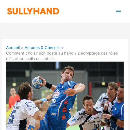
Aller
au
contenu
Accueil
Astuces & Conseils
Comment choisir son poste au hand ? Décryptage des rôles
clés et conseils essentiels