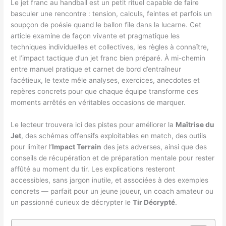
Le jet franc au handball est un petit rituel capable de faire
basculer une rencontre : tension, calculs, feintes et parfois un
soupçon de poésie quand le ballon file dans la lucarne. Cet
article examine de façon vivante et pragmatique les
techniques individuelles et collectives, les règles à connaître,
et l’impact tactique d’un jet franc bien préparé. À mi-chemin
entre manuel pratique et carnet de bord d’entraîneur
facétieux, le texte mêle analyses, exercices, anecdotes et
repères concrets pour que chaque équipe transforme ces
moments arrêtés en véritables occasions de marquer.
Le lecteur trouvera ici des pistes pour améliorer la
Maîtrise du
Jet
, des schémas offensifs exploitables en match, des outils
pour limiter l’
Impact Terrain
des jets adverses, ainsi que des
conseils de récupération et de préparation mentale pour rester
affûté au moment du tir. Les explications resteront
accessibles, sans jargon inutile, et associées à des exemples
concrets — parfait pour un jeune joueur, un coach amateur ou
un passionné curieux de décrypter le
Tir Décrypté
.