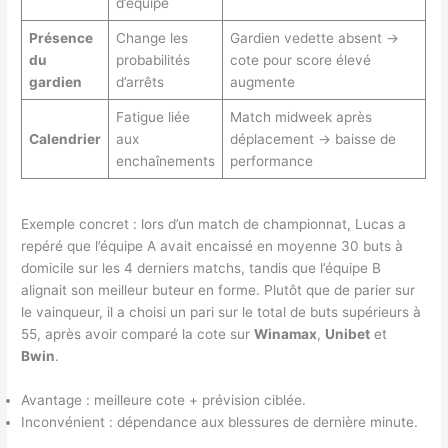
d’équipe
Présence
Change les
Gardien vedette absent →
du
probabilités
cote pour score élevé
gardien
d’arrêts
augmente
Fatigue liée
Match midweek après
Calendrier
aux
déplacement → baisse de
enchaînements
performance
Exemple concret : lors d’un match de championnat, Lucas a
repéré que l’équipe A avait encaissé en moyenne 30 buts à
domicile sur les 4 derniers matchs, tandis que l’équipe B
alignait son meilleur buteur en forme. Plutôt que de parier sur
le vainqueur, il a choisi un pari sur le total de buts supérieurs à
55, après avoir comparé la cote sur
Winamax
,
Unibet
et
Bwin
.
Avantage : meilleure cote + prévision ciblée.
Inconvénient : dépendance aux blessures de dernière minute.