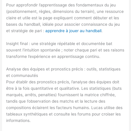
Pour approfondir l’apprentissage des fondamentaux du jeu
(positionnement, règles, dimensions du terrain), une ressource
claire et utile est la page expliquant comment débuter et les
bases du handball, idéale pour associer connaissance du jeu
et stratégie de pari :
apprendre à jouer au handball
.
Insight final : une stratégie répétable et documentée bat
souvent l’intuition spontanée ; noter chaque pari et ses raisons
transforme l’expérience en apprentissage continu.
Analyse des équipes et pronostics précis : outils, statistiques
et communautés
Pour établir des pronostics précis, l’analyse des équipes doit
être à la fois quantitative et qualitative. Les statistiques (buts
marqués, arrêts, penalties) fournissent la matrice chiffrée,
tandis que l’observation des matchs et la lecture des
compositions éclairent les facteurs humains. Lucas utilise des
tableaux synthétiques et consulte les forums pour croiser les
informations.