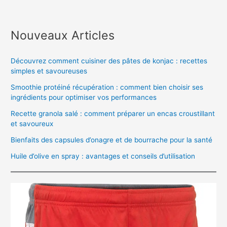
Nouveaux Articles
Découvrez comment cuisiner des pâtes de konjac : recettes
simples et savoureuses
Smoothie protéiné récupération : comment bien choisir ses
ingrédients pour optimiser vos performances
Recette granola salé : comment préparer un encas croustillant
et savoureux
Bienfaits des capsules d’onagre et de bourrache pour la santé
Huile d’olive en spray : avantages et conseils d’utilisation