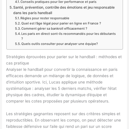
Conseils pratiques pour lier performance et paris
Santé, prévention, contrôle des émotions et jeu responsable
dans les paris handball
Règles pour rester responsable
Quel est l’âge légal pour parier en ligne en France ?
Comment gérer sa bankroll efficacement ?
Les paris en direct sont-ils recommandés pour les débutants
?
Quels outils consulter pour analyser une équipe?
Stratégies éprouvées pour parier sur le handball : méthodes et
cas pratique
Analyser le handball pour convertir la connaissance en paris
efficaces demande un mélange de logique, de données et
d’intuition sportive. Ici, Lucas applique une méthode
systématique : analyser les 5 derniers matchs, vérifier l’état
physique des cadres, étudier la dynamique d’équipe et
comparer les cotes proposées par plusieurs opérateurs.
Les stratégies gagnantes reposent sur des critères simples et
reproductibles. En observant les compo, on peut détecter une
faiblesse défensive sur l’aile qui rend un pari sur un score