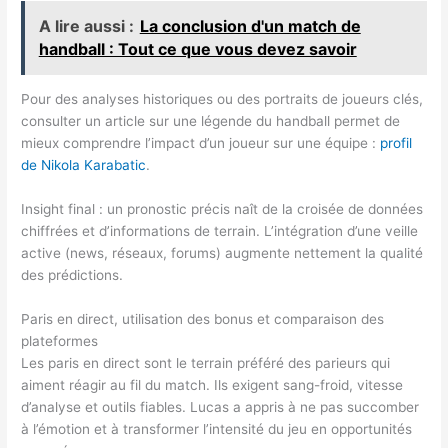
A lire aussi :
La conclusion d'un match de
handball : Tout ce que vous devez savoir
Pour des analyses historiques ou des portraits de joueurs clés,
consulter un article sur une légende du handball permet de
mieux comprendre l’impact d’un joueur sur une équipe :
profil
de Nikola Karabatic
.
Insight final : un pronostic précis naît de la croisée de données
chiffrées et d’informations de terrain. L’intégration d’une veille
active (news, réseaux, forums) augmente nettement la qualité
des prédictions.
Paris en direct, utilisation des bonus et comparaison des
plateformes
Les paris en direct sont le terrain préféré des parieurs qui
aiment réagir au fil du match. Ils exigent sang-froid, vitesse
d’analyse et outils fiables. Lucas a appris à ne pas succomber
à l’émotion et à transformer l’intensité du jeu en opportunités