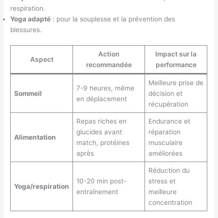
respiration.
Yoga adapté
: pour la souplesse et la prévention des
blessures.
Action
Impact sur la
Aspect
recommandée
performance
Meilleure prise de
7-9 heures, même
Sommeil
décision et
en déplacement
récupération
Repas riches en
Endurance et
glucides avant
réparation
Alimentation
match, protéines
musculaire
après
améliorées
Réduction du
10-20 min post-
stress et
Yoga/respiration
entraînement
meilleure
concentration