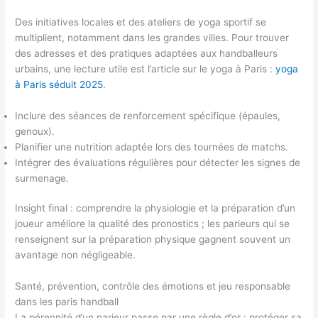
Des initiatives locales et des ateliers de yoga sportif se
multiplient, notamment dans les grandes villes. Pour trouver
des adresses et des pratiques adaptées aux handballeurs
urbains, une lecture utile est l’article sur le yoga à Paris :
yoga
à Paris séduit 2025
.
Inclure des séances de renforcement spécifique (épaules,
genoux).
Planifier une nutrition adaptée lors des tournées de matchs.
Intégrer des évaluations régulières pour détecter les signes de
surmenage.
Insight final : comprendre la physiologie et la préparation d’un
joueur améliore la qualité des pronostics ; les parieurs qui se
renseignent sur la préparation physique gagnent souvent un
avantage non négligeable.
Santé, prévention, contrôle des émotions et jeu responsable
dans les paris handball
La pérennité d’un parieur passe par une règle d’or : protéger sa