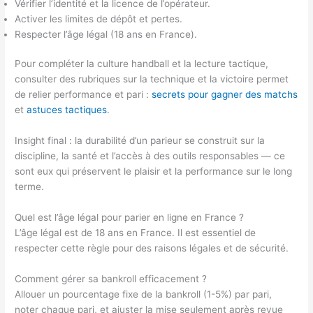
Vérifier l’identité et la licence de l’opérateur.
Activer les limites de dépôt et pertes.
Respecter l’âge légal (18 ans en France).
Pour compléter la culture handball et la lecture tactique,
consulter des rubriques sur la technique et la victoire permet
de relier performance et pari :
secrets pour gagner des matchs
et
astuces tactiques
.
Insight final : la durabilité d’un parieur se construit sur la
discipline, la santé et l’accès à des outils responsables — ce
sont eux qui préservent le plaisir et la performance sur le long
terme.
Quel est l’âge légal pour parier en ligne en France ?
L’âge légal est de 18 ans en France. Il est essentiel de
respecter cette règle pour des raisons légales et de sécurité.
Comment gérer sa bankroll efficacement ?
Allouer un pourcentage fixe de la bankroll (1-5%) par pari,
noter chaque pari, et ajuster la mise seulement après revue