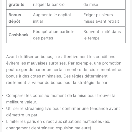
gratuits
risquer la bankroll
de mise
Bonus
Augmente le capital
Exiger plusieurs
dépôt
initial
mises avant retrait
Récupération partielle
Souvent limité dans
Cashback
des pertes
le temps
Avant d’utiliser un bonus, lire attentivement les conditions
évitera les mauvaises surprises. Par exemple, une promotion
peut exiger de parier un certain nombre de fois le montant du
bonus à des cotes minimales. Ces règles déterminent
réellement la valeur du bonus pour la stratégie de pari.
Comparer les cotes au moment de la mise pour trouver la
meilleure valeur.
Utiliser le streaming live pour confirmer une tendance avant
d’émettre un pari.
Limiter les paris en direct aux situations maîtrisées (ex.
changement d’entraîneur, expulsion majeure).