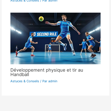
Astuces & Conseils
/ Par
admin
Développement physique et tir au
Handball
Astuces & Conseils
/ Par
admin