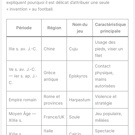
expliquent pourquoi il est délicat d’attribuer une seule
« invention » au football.
Nom du
Caractéristique
Période
Région
jeu
principale
Usage des
IIIe s. av. J.-C.
Chine
Cuju
pieds, viser un
filet
Contact
Ve s. av. J.-C.
Grèce
physique,
— Ier s. ap. J.-
Episkyros
antique
mains
C.
autorisées
Rome et
Violence et
Empire romain
Harpastum
provinces
stratégie
Moyen Âge —
Jeu populaire,
France/UK
Soule
XIXe s.
mêlées
Italie
Spectacle
XVIe s.
Calcio