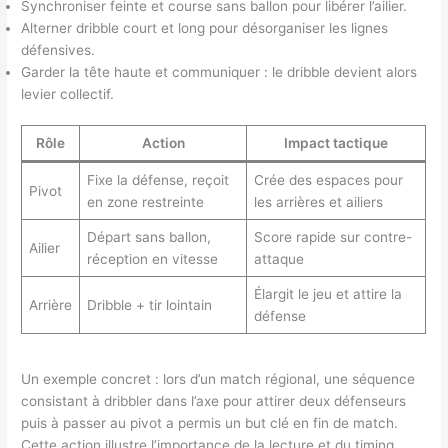
Synchroniser feinte et course sans ballon pour libérer l’ailier.
Alterner dribble court et long pour désorganiser les lignes
défensives.
Garder la tête haute et communiquer : le dribble devient alors
levier collectif.
Rôle
Action
Impact tactique
Fixe la défense, reçoit
Crée des espaces pour
Pivot
en zone restreinte
les arrières et ailiers
Départ sans ballon,
Score rapide sur contre-
Ailier
réception en vitesse
attaque
Élargit le jeu et attire la
Arrière
Dribble + tir lointain
défense
Un exemple concret : lors d’un match régional, une séquence
consistant à dribbler dans l’axe pour attirer deux défenseurs
puis à passer au pivot a permis un but clé en fin de match.
Cette action illustre l’importance de la lecture et du timing.