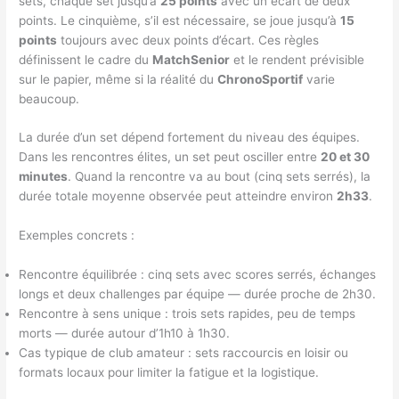
sets, chaque set jusqu’à
25 points
avec un écart de deux
points. Le cinquième, s’il est nécessaire, se joue jusqu’à
15
points
toujours avec deux points d’écart. Ces règles
définissent le cadre du
MatchSenior
et le rendent prévisible
sur le papier, même si la réalité du
ChronoSportif
varie
beaucoup.
La durée d’un set dépend fortement du niveau des équipes.
Dans les rencontres élites, un set peut osciller entre
20 et 30
minutes
. Quand la rencontre va au bout (cinq sets serrés), la
durée totale moyenne observée peut atteindre environ
2h33
.
Exemples concrets :
Rencontre équilibrée : cinq sets avec scores serrés, échanges
longs et deux challenges par équipe — durée proche de 2h30.
Rencontre à sens unique : trois sets rapides, peu de temps
morts — durée autour d’1h10 à 1h30.
Cas typique de club amateur : sets raccourcis en loisir ou
formats locaux pour limiter la fatigue et la logistique.