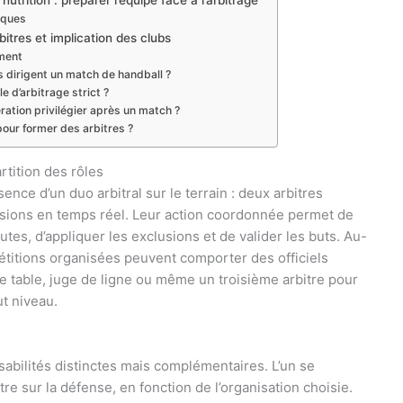
utrition : préparer l’équipe face à l’arbitrage
tiques
bitres et implication des clubs
ement
es dirigent un match de handball ?
 d’arbitrage strict ?
ration privilégier après un match ?
our former des arbitres ?
rtition des rôles
ence d’un duo arbitral sur le terrain : deux arbitres
écisions en temps réel. Leur action coordonnée permet de
fautes, d’appliquer les exclusions et de valider les buts. Au-
étitions organisées peuvent comporter des officiels
e table, juge de ligne ou même un troisième arbitre pour
ut niveau.
sabilités distinctes mais complémentaires. L’un se
tre sur la défense, en fonction de l’organisation choisie.