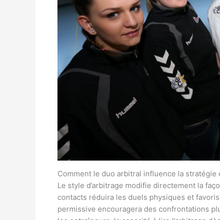
Comment le duo arbitral influence la stratégie 
Le style d’arbitrage modifie directement la faç
contacts réduira les duels physiques et favorise
permissive encouragera des confrontations plu