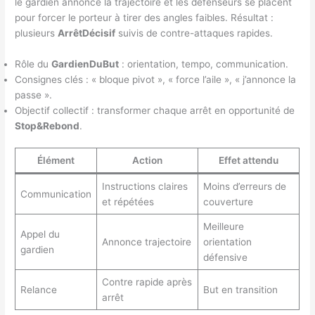
le gardien annonce la trajectoire et les défenseurs se placent
pour forcer le porteur à tirer des angles faibles. Résultat :
plusieurs
ArrêtDécisif
suivis de contre-attaques rapides.
Rôle du
GardienDuBut
: orientation, tempo, communication.
Consignes clés : « bloque pivot », « force l’aile », « j’annonce la
passe ».
Objectif collectif : transformer chaque arrêt en opportunité de
Stop&Rebond
.
Élément
Action
Effet attendu
Instructions claires
Moins d’erreurs de
Communication
et répétées
couverture
Meilleure
Appel du
Annonce trajectoire
orientation
gardien
défensive
Contre rapide après
Relance
But en transition
arrêt