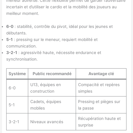
meneur adverse. Cette flexibilité permet de garder l’adversaire
incertain et d’utiliser le cardio et la mobilité des joueurs au
meilleur moment.
6-0
: stabilité, contrôle du pivot, idéal pour les jeunes et
débutants.
5-1
: pressing sur le meneur, requiert mobilité et
communication.
3-2-1
: agressivité haute, nécessite endurance et
synchronisation.
Système
Public recommandé
Avantage clé
U13, équipes en
Compacité et repères
6-0
construction
simples
Cadets, équipes
Pressing et pièges sur
5-1
mobiles
la passe
Récupération haute et
3-2-1
Niveaux avancés
surprise