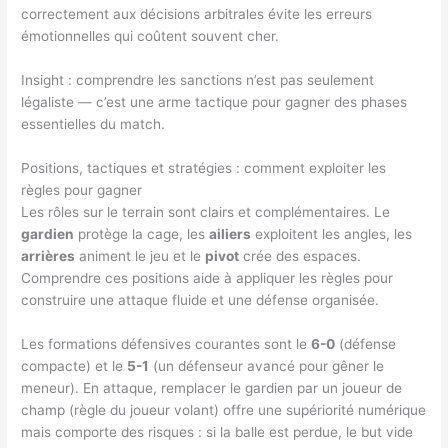
correctement aux décisions arbitrales évite les erreurs
émotionnelles qui coûtent souvent cher.
Insight : comprendre les sanctions n’est pas seulement
légaliste — c’est une arme tactique pour gagner des phases
essentielles du match.
Positions, tactiques et stratégies : comment exploiter les
règles pour gagner
Les rôles sur le terrain sont clairs et complémentaires. Le
gardien
protège la cage, les
ailiers
exploitent les angles, les
arrières
animent le jeu et le
pivot
crée des espaces.
Comprendre ces positions aide à appliquer les règles pour
construire une attaque fluide et une défense organisée.
Les formations défensives courantes sont le
6-0
(défense
compacte) et le
5-1
(un défenseur avancé pour gêner le
meneur). En attaque, remplacer le gardien par un joueur de
champ (règle du joueur volant) offre une supériorité numérique
mais comporte des risques : si la balle est perdue, le but vide