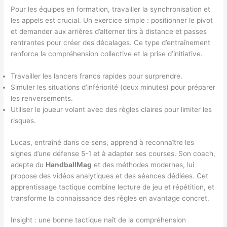
Pour les équipes en formation, travailler la synchronisation et
les appels est crucial. Un exercice simple : positionner le pivot
et demander aux arrières d’alterner tirs à distance et passes
rentrantes pour créer des décalages. Ce type d’entraînement
renforce la compréhension collective et la prise d’initiative.
Travailler les lancers francs rapides pour surprendre.
Simuler les situations d’infériorité (deux minutes) pour préparer
les renversements.
Utiliser le joueur volant avec des règles claires pour limiter les
risques.
Lucas, entraîné dans ce sens, apprend à reconnaître les
signes d’une défense 5-1 et à adapter ses courses. Son coach,
adepte du
HandballMag
et des méthodes modernes, lui
propose des vidéos analytiques et des séances dédiées. Cet
apprentissage tactique combine lecture de jeu et répétition, et
transforme la connaissance des règles en avantage concret.
Insight : une bonne tactique naît de la compréhension