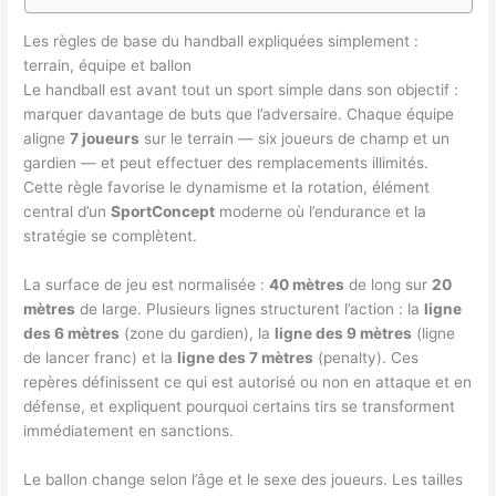
Les règles de base du handball expliquées simplement :
terrain, équipe et ballon
Le handball est avant tout un sport simple dans son objectif :
marquer davantage de buts que l’adversaire. Chaque équipe
aligne
7 joueurs
sur le terrain — six joueurs de champ et un
gardien — et peut effectuer des remplacements illimités.
Cette règle favorise le dynamisme et la rotation, élément
central d’un
SportConcept
moderne où l’endurance et la
stratégie se complètent.
La surface de jeu est normalisée :
40 mètres
de long sur
20
mètres
de large. Plusieurs lignes structurent l’action : la
ligne
des 6 mètres
(zone du gardien), la
ligne des 9 mètres
(ligne
de lancer franc) et la
ligne des 7 mètres
(penalty). Ces
repères définissent ce qui est autorisé ou non en attaque et en
défense, et expliquent pourquoi certains tirs se transforment
immédiatement en sanctions.
Le ballon change selon l’âge et le sexe des joueurs. Les tailles