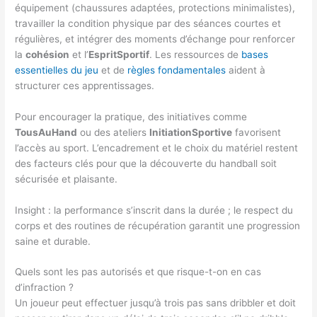
équipement (chaussures adaptées, protections minimalistes),
travailler la condition physique par des séances courtes et
régulières, et intégrer des moments d’échange pour renforcer
la
cohésion
et l’
EspritSportif
. Les ressources de
bases
essentielles du jeu
et de
règles fondamentales
aident à
structurer ces apprentissages.
Pour encourager la pratique, des initiatives comme
TousAuHand
ou des ateliers
InitiationSportive
favorisent
l’accès au sport. L’encadrement et le choix du matériel restent
des facteurs clés pour que la découverte du handball soit
sécurisée et plaisante.
Insight : la performance s’inscrit dans la durée ; le respect du
corps et des routines de récupération garantit une progression
saine et durable.
Quels sont les pas autorisés et que risque-t-on en cas
d’infraction ?
Un joueur peut effectuer jusqu’à trois pas sans dribbler et doit