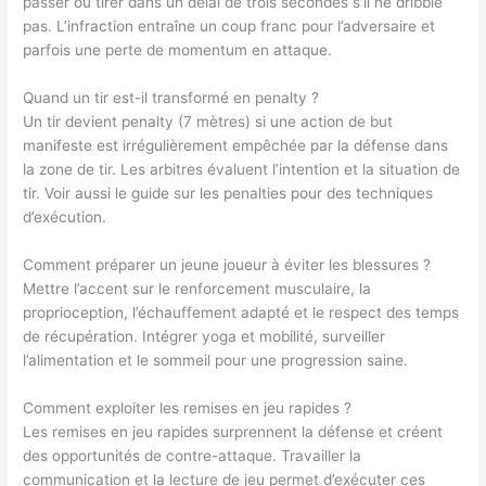
passer ou tirer dans un délai de trois secondes s’il ne dribble
pas. L’infraction entraîne un coup franc pour l’adversaire et
parfois une perte de momentum en attaque.
Quand un tir est-il transformé en penalty ?
Un tir devient penalty (7 mètres) si une action de but
manifeste est irrégulièrement empêchée par la défense dans
la zone de tir. Les arbitres évaluent l’intention et la situation de
tir. Voir aussi le guide sur les penalties pour des techniques
d’exécution.
Comment préparer un jeune joueur à éviter les blessures ?
Mettre l’accent sur le renforcement musculaire, la
proprioception, l’échauffement adapté et le respect des temps
de récupération. Intégrer yoga et mobilité, surveiller
l’alimentation et le sommeil pour une progression saine.
Comment exploiter les remises en jeu rapides ?
Les remises en jeu rapides surprennent la défense et créent
des opportunités de contre-attaque. Travailler la
communication et la lecture de jeu permet d’exécuter ces