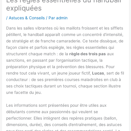
expliquées
/
Astuces & Conseils
/ Par
admin
Dans les salles vibrantes où les maillots froissent et les sifflets
pétillent, le handball apparaît comme un concentré d’intensité,
de stratégie et de franche camaraderie. Ce texte dissèque, de
façon claire et parfois espiègle, les règles essentielles qui
structurent chaque match : de la
règle des trois pas
aux
sanctions, en passant par l’organisation tactique, la
préparation physique et la prévention des blessures. Pour
rendre tout cela vivant, un jeune joueur fictif,
Lucas
, sert de fil
conducteur : de ses premières courses maladroites en club à
ses choix tactiques durant un tournoi, chaque section illustre
une facette du jeu.
Les informations sont présentées pour être utiles aux
débutants comme aux passionnés qui veulent se
perfectionner. Elles intègrent des repères pratiques (ballon,
dimensions, durée), des conseils d’entraînement, des astuces
pour tirer parti des règles et des recommandations santé. Le