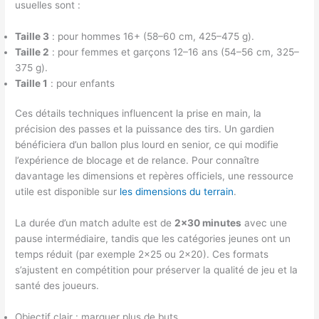
usuelles sont :
Taille 3
: pour hommes 16+ (58–60 cm, 425–475 g).
Taille 2
: pour femmes et garçons 12–16 ans (54–56 cm, 325–
375 g).
Taille 1
: pour enfants
Ces détails techniques influencent la prise en main, la
précision des passes et la puissance des tirs. Un gardien
bénéficiera d’un ballon plus lourd en senior, ce qui modifie
l’expérience de blocage et de relance. Pour connaître
davantage les dimensions et repères officiels, une ressource
utile est disponible sur
les dimensions du terrain
.
La durée d’un match adulte est de
2×30 minutes
avec une
pause intermédiaire, tandis que les catégories jeunes ont un
temps réduit (par exemple 2×25 ou 2×20). Ces formats
s’ajustent en compétition pour préserver la qualité de jeu et la
santé des joueurs.
Objectif clair : marquer plus de buts.