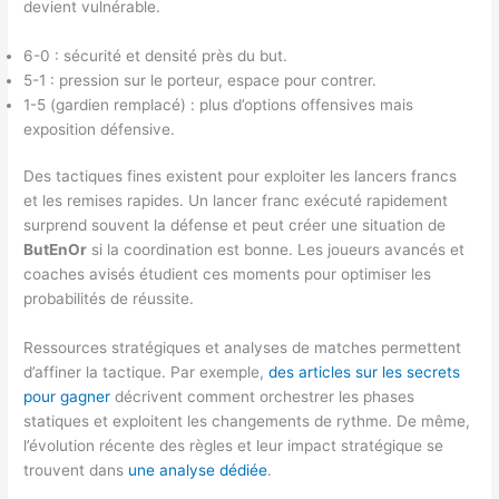
devient vulnérable.
6-0 : sécurité et densité près du but.
5-1 : pression sur le porteur, espace pour contrer.
1-5 (gardien remplacé) : plus d’options offensives mais
exposition défensive.
Des tactiques fines existent pour exploiter les lancers francs
et les remises rapides. Un lancer franc exécuté rapidement
surprend souvent la défense et peut créer une situation de
ButEnOr
si la coordination est bonne. Les joueurs avancés et
coaches avisés étudient ces moments pour optimiser les
probabilités de réussite.
Ressources stratégiques et analyses de matches permettent
d’affiner la tactique. Par exemple,
des articles sur les secrets
pour gagner
décrivent comment orchestrer les phases
statiques et exploitent les changements de rythme. De même,
l’évolution récente des règles et leur impact stratégique se
trouvent dans
une analyse dédiée
.