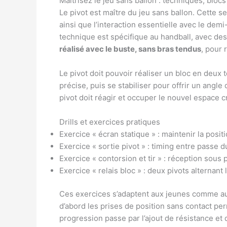
Maîtrisez le jeu sans ballon : techniques, bloc
Le pivot est maître du jeu sans ballon. Cette s
ainsi que l’interaction essentielle avec le dem
technique est spécifique au handball, avec des
réalisé avec le buste, sans bras tendus
, pour r
Le pivot doit pouvoir réaliser un bloc en deux t
précise, puis se stabiliser pour offrir un angle 
pivot doit réagir et occuper le nouvel espace cr
Drills et exercices pratiques
Exercice « écran statique » : maintenir la pos
Exercice « sortie pivot » : timing entre passe
Exercice « contorsion et tir » : réception sous 
Exercice « relais bloc » : deux pivots alternan
Ces exercices s’adaptent aux jeunes comme aux
d’abord les prises de position sans contact perm
progression passe par l’ajout de résistance et 