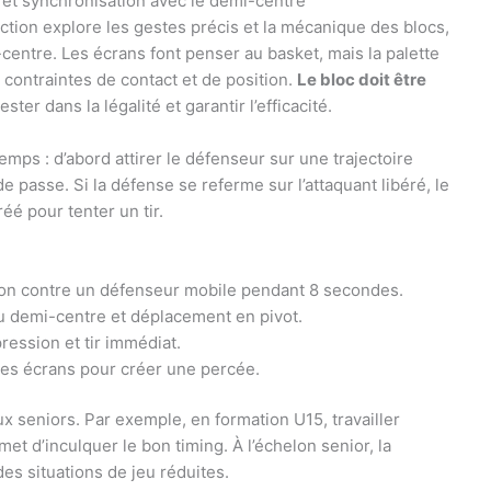
s et synchronisation avec le demi-centre
ection explore les gestes précis et la mécanique des blocs,
i-centre. Les écrans font penser au basket, mais la palette
 contraintes de contact et de position.
Le bloc doit être
ester dans la légalité et garantir l’efficacité.
emps : d’abord attirer le défenseur sur une trajectoire
de passe. Si la défense se referme sur l’attaquant libéré, le
éé pour tenter un tir.
ition contre un défenseur mobile pendant 8 secondes.
 du demi-centre et déplacement en pivot.
pression et tir immédiat.
t les écrans pour créer une percée.
 seniors. Par exemple, en formation U15, travailler
et d’inculquer le bon timing. À l’échelon senior, la
des situations de jeu réduites.