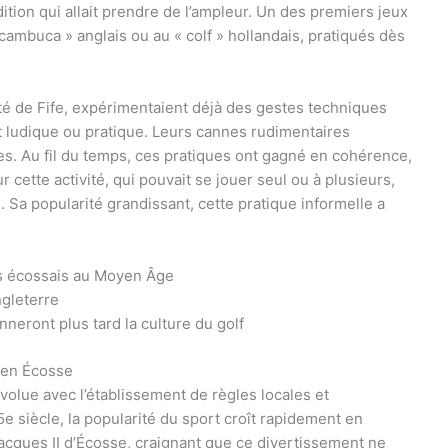
adition qui allait prendre de l’ampleur. Un des premiers jeux
cambuca » anglais ou au « colf » hollandais, pratiqués dès
é de Fife, expérimentaient déjà des gestes techniques
t ludique ou pratique. Leurs cannes rudimentaires
aires. Au fil du temps, ces pratiques ont gagné en cohérence,
r cette activité, qui pouvait se jouer seul ou à plusieurs,
. Sa popularité grandissant, cette pratique informelle a
rs écossais au Moyen Âge
ngleterre
nneront plus tard la culture du golf
f en Écosse
volue avec l’établissement de règles locales et
e siècle, la popularité du sport croît rapidement en
Jacques II d’Écosse, craignant que ce divertissement ne