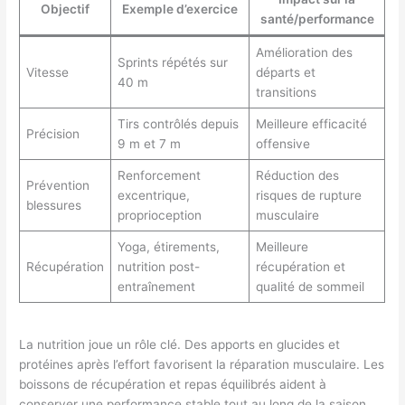
Objectif
Exemple d’exercice
santé/performance
Amélioration des
Sprints répétés sur
Vitesse
départs et
40 m
transitions
Tirs contrôlés depuis
Meilleure efficacité
Précision
9 m et 7 m
offensive
Renforcement
Réduction des
Prévention
excentrique,
risques de rupture
blessures
proprioception
musculaire
Yoga, étirements,
Meilleure
Récupération
nutrition post-
récupération et
entraînement
qualité de sommeil
La nutrition joue un rôle clé. Des apports en glucides et
protéines après l’effort favorisent la réparation musculaire. Les
boissons de récupération et repas équilibrés aident à
conserver une performance stable tout au long de la saison.