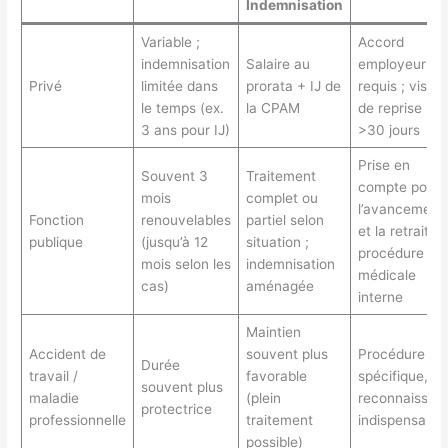
Indemnisation
Variable ;
Accord
indemnisation
Salaire au
employeur
Privé
limitée dans
prorata + IJ de
requis ; visite
le temps (ex.
la CPAM
de reprise si
3 ans pour IJ)
>30 jours
Prise en
Souvent 3
Traitement
compte pour
mois
complet ou
l’avancement
Fonction
renouvelables
partiel selon
et la retraite;
publique
(jusqu’à 12
situation ;
procédure
mois selon les
indemnisation
médicale
cas)
aménagée
interne
Maintien
Accident de
souvent plus
Procédure
Durée
travail /
favorable
spécifique,
souvent plus
maladie
(plein
reconnaissan
protectrice
professionnelle
traitement
indispensable
possible)