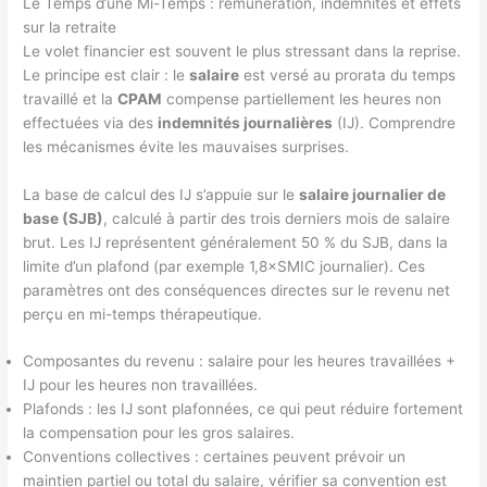
Le Temps d’une Mi-Temps : rémunération, indemnités et effets
sur la retraite
Le volet financier est souvent le plus stressant dans la reprise.
Le principe est clair : le
salaire
est versé au prorata du temps
travaillé et la
CPAM
compense partiellement les heures non
effectuées via des
indemnités journalières
(IJ). Comprendre
les mécanismes évite les mauvaises surprises.
La base de calcul des IJ s’appuie sur le
salaire journalier de
base (SJB)
, calculé à partir des trois derniers mois de salaire
brut. Les IJ représentent généralement 50 % du SJB, dans la
limite d’un plafond (par exemple 1,8×SMIC journalier). Ces
paramètres ont des conséquences directes sur le revenu net
perçu en mi-temps thérapeutique.
Composantes du revenu : salaire pour les heures travaillées +
IJ pour les heures non travaillées.
Plafonds : les IJ sont plafonnées, ce qui peut réduire fortement
la compensation pour les gros salaires.
Conventions collectives : certaines peuvent prévoir un
maintien partiel ou total du salaire, vérifier sa convention est