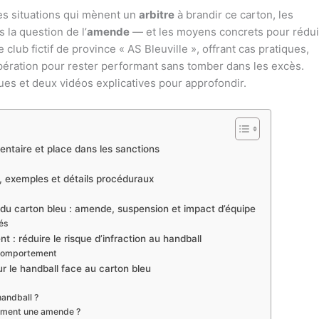
les situations qui mènent un
arbitre
à brandir ce carton, les
 la question de l’
amende
— et les moyens concrets pour rédui
e club fictif de province « AS Bleuville », offrant cas pratiques,
upération pour rester performant sans tomber dans les excès.
ques et deux vidéos explicatives pour approfondir.
mentaire et place dans les sanctions
fs, exemples et détails procéduraux
 du carton bleu : amende, suspension et impact d’équipe
rés
: réduire le risque d’infraction au handball
 comportement
r le handball face au carton bleu
handball ?
uement une amende ?