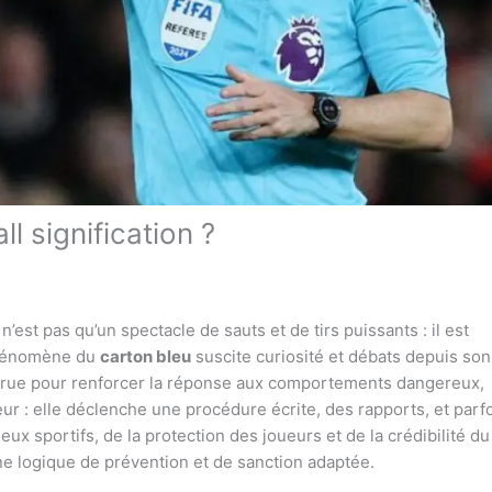
 signification ?
’est pas qu’un spectacle de sauts et de tirs puissants : il est
 phénomène du
carton bleu
suscite curiosité et débats depuis son
arue pour renforcer la réponse aux comportements dangereux,
eur : elle déclenche une procédure écrite, des rapports, et parf
ux sportifs, de la protection des joueurs et de la crédibilité du
ne logique de prévention et de sanction adaptée.