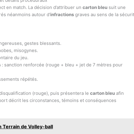
 et détails procéduraux
ct en match. La décision d’attribuer un
carton bleu
suit une
ntrés néanmoins autour d’
infractions
graves au sens de la sécuri
ngereuses, gestes blessants.
hobes, misogynes.
ntaire du jeu.
s
: sanction renforcée (rouge + bleu + jet de 7 mètres pour
issements répétés.
disqualification (rouge), puis présentera le
carton bleu
afin
pport décrit les circonstances, témoins et conséquences
 Terrain de Volley-ball