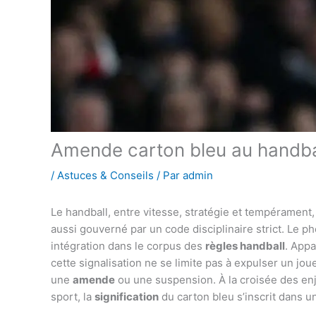
Amende carton bleu au handball
/
Astuces & Conseils
/ Par
admin
Le handball, entre vitesse, stratégie et tempérament, n
aussi gouverné par un code disciplinaire strict. Le
intégration dans le corpus des
règles handball
. App
cette signalisation ne se limite pas à expulser un jou
une
amende
ou une suspension. À la croisée des enje
sport, la
signification
du carton bleu s’inscrit dans u