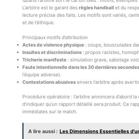
Quand l’arbitre sort le carton bleu : motifs, exemples
L’arbitre est le garant des
règles handball
et du respe
lecture précise des faits. Les motifs sont variés, ce
et de l’éthique.
Principaux motifs d’attribution
Actes de violence physique
: coups, bousculades da
Insultes et discriminations
: propos racistes, homop
Tricherie manifeste
: simulation grave, sabotage volo
Faute intentionnelle dans les 30 dernières seconde
l’équipe adverse).
Contestations abusives
envers l’arbitre après avert
Procédure opératoire : l’arbitre annoncera d’abord la 
d’indiquer qu’un rapport détaillé sera produit. Ce ra
immédiates sur le match.
A lire aussi :
Les Dimensions Essentielles d'un