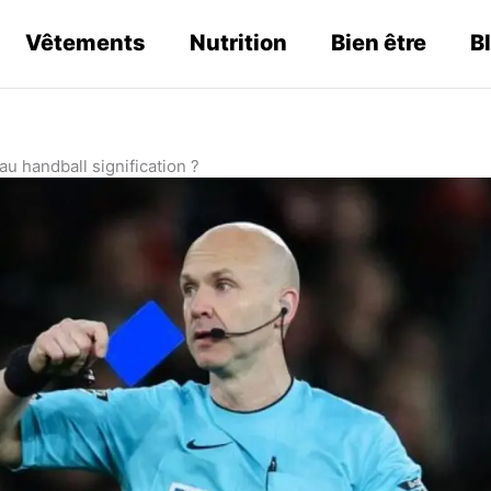
Vêtements
Nutrition
Bien être
B
u handball signification ?