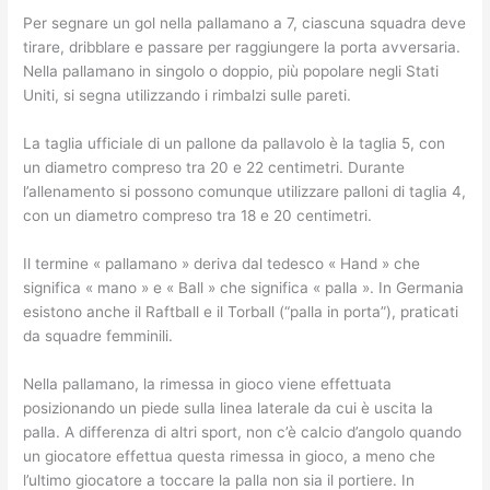
Per segnare un gol nella pallamano a 7, ciascuna squadra deve
tirare, dribblare e passare per raggiungere la porta avversaria.
Nella pallamano in singolo o doppio, più popolare negli Stati
Uniti, si segna utilizzando i rimbalzi sulle pareti.
La taglia ufficiale di un pallone da pallavolo è la taglia 5, con
un diametro compreso tra 20 e 22 centimetri. Durante
l’allenamento si possono comunque utilizzare palloni di taglia 4,
con un diametro compreso tra 18 e 20 centimetri.
Il termine « pallamano » deriva dal tedesco « Hand » che
significa « mano » e « Ball » che significa « palla ». In Germania
esistono anche il Raftball e il Torball (“palla in porta”), praticati
da squadre femminili.
Nella pallamano, la rimessa in gioco viene effettuata
posizionando un piede sulla linea laterale da cui è uscita la
palla. A differenza di altri sport, non c’è calcio d’angolo quando
un giocatore effettua questa rimessa in gioco, a meno che
l’ultimo giocatore a toccare la palla non sia il portiere. In