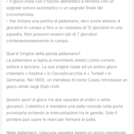
– Il gioco inizia con il fischio dell’arbitro e termina con un
segnale sonoro automatico o un segnale finale del
cronometrista.
– Per iniziare una partita di pallamano, devi avere almeno 4
giocatori in campo e fino a un massimo di 12 giocatori in una
squadra. Non possono esserci più di 7 giocatori
contemporaneamente in campo.
Qual è l’origine della parola pallamano?
La pallamano si ispira ai movimenti atletici come correre,
saltare e lanciare. La sua origine risale ad un antico gioco
chiamato « hazena » in Cecoslovacchia e « Torball » in
Germania. Nel 1900, un irlandese di nome Casey introdusse un
gioco simile negli Stati Uniti.
Questo sport si gioca tra due squadre di undici o sette
giocatori. L’obiettivo è mandare una palla rotonda nella porta
avversaria evitando le intercettazioni tra le gambe. Solo il
portiere può usare le mani per fermare la palla.
Nella pallamano, ciascuna squadra segna un punto mandando