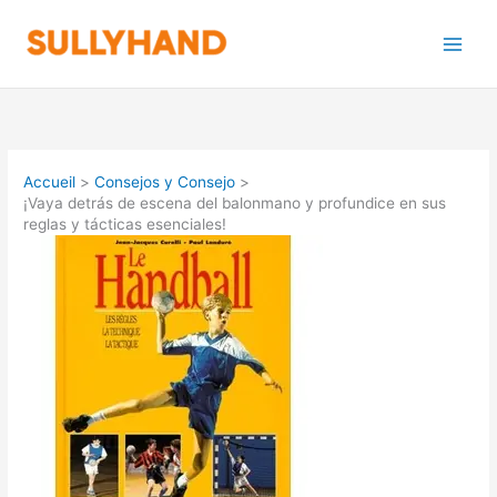
Aller
au
contenu
Accueil
Consejos y Consejo
¡Vaya detrás de escena del balonmano y profundice en sus
reglas y tácticas esenciales!