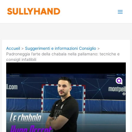
Aller
au
contenu
Accueil
Suggerimenti e informazioni Consiglio
Padroneggia l’arte della chabala nella pallamano: tecniche e
consigli infallibili