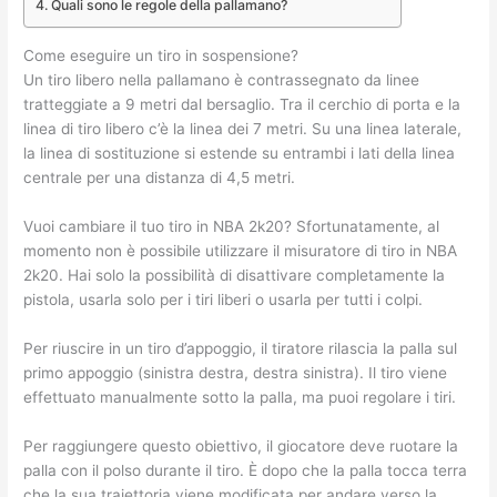
Quali sono le regole della pallamano?
Come eseguire un tiro in sospensione?
Un tiro libero nella pallamano è contrassegnato da linee
tratteggiate a 9 metri dal bersaglio. Tra il cerchio di porta e la
linea di tiro libero c’è la linea dei 7 metri. Su una linea laterale,
la linea di sostituzione si estende su entrambi i lati della linea
centrale per una distanza di 4,5 metri.
Vuoi cambiare il tuo tiro in NBA 2k20? Sfortunatamente, al
momento non è possibile utilizzare il misuratore di tiro in NBA
2k20. Hai solo la possibilità di disattivare completamente la
pistola, usarla solo per i tiri liberi o usarla per tutti i colpi.
Per riuscire in un tiro d’appoggio, il tiratore rilascia la palla sul
primo appoggio (sinistra destra, destra sinistra). Il tiro viene
effettuato manualmente sotto la palla, ma puoi regolare i tiri.
Per raggiungere questo obiettivo, il giocatore deve ruotare la
palla con il polso durante il tiro. È dopo che la palla tocca terra
che la sua traiettoria viene modificata per andare verso la