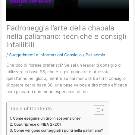
Padroneggia l’arte della chabala
nella pallamano: tecniche e consigli
infallibili
/
Suggerimenti e informazioni Consiglio
/ Par
admin
Che tipo di riprese preferisci? Se sei un leader ti consiglio di
utilizzare la base 98, che è la più popolare e utilizzata
quest’anno nel gioco, mentre se hai meno di 65 tiri ti consiglio
di optare per la base 38, una base veloce e tiro molto efficace
per i giocatori con meno esperienza di tiro.
Table of Contents
Come eseguire un tiro in sospensione?
Quali riprese di NBA 2k20?
Come vengono conteggiati i punti nella pallamano?