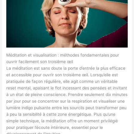
Méditation et visualisation : méthodes fondamentales pour
ouvrir facilement son troisième œil
La méditation est sans doute la porte d’entrée la plus efficace
et accessible pour ouvrir son troisième œil. Lorsqu’elle est
pratiquée de façon régulière, elle agit comme un véritable
reset mental, apaisant le flot incessant des pensées et invitant
à un état de pleine conscience. Prendre seulement dix minutes
par jour pour se concentrer sur la respiration et visualiser une
lumière indigo pulsante entre les sourcils peut transformer peu
à peu la sensibilité à cette zone énergétique. Plus qu’une
simple technique, la méditation offre un moment privilégié
pour pratiquer l’écoute intérieure, essentiel pour le
développement de l’intuition.