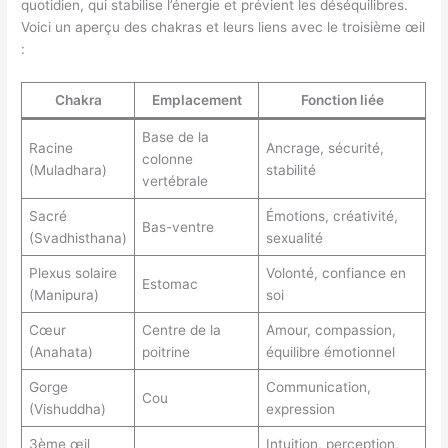
quotidien, qui stabilise l’énergie et prévient les déséquilibres.
Voici un aperçu des chakras et leurs liens avec le troisième œil
:
Chakra
Emplacement
Fonction liée
Base de la
Racine
Ancrage, sécurité,
colonne
(Muladhara)
stabilité
vertébrale
Sacré
Émotions, créativité,
Bas-ventre
(Svadhisthana)
sexualité
Plexus solaire
Volonté, confiance en
Estomac
(Manipura)
soi
Cœur
Centre de la
Amour, compassion,
(Anahata)
poitrine
équilibre émotionnel
Gorge
Communication,
Cou
(Vishuddha)
expression
3ème œil
Intuition, perception,