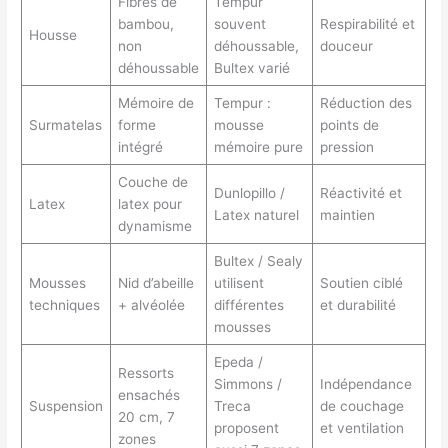
Fibres de
Tempur
bambou,
souvent
Respirabilité et
Housse
non
déhoussable,
douceur
déhoussable
Bultex varié
Mémoire de
Tempur :
Réduction des
Surmatelas
forme
mousse
points de
intégré
mémoire pure
pression
Couche de
Dunlopillo /
Réactivité et
Latex
latex pour
Latex naturel
maintien
dynamisme
Bultex / Sealy
Mousses
Nid d’abeille
utilisent
Soutien ciblé
techniques
+ alvéolée
différentes
et durabilité
mousses
Epeda /
Ressorts
Simmons /
Indépendance
ensachés
Suspension
Treca
de couchage
20 cm, 7
proposent
et ventilation
zones