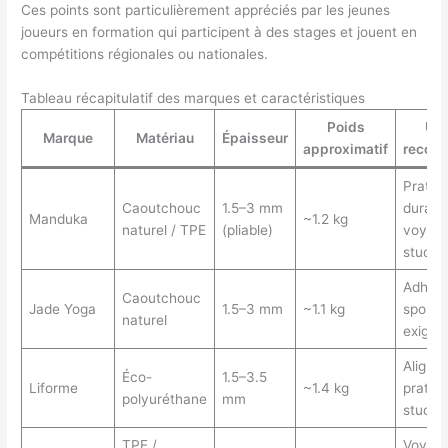
Ces points sont particulièrement appréciés par les jeunes
joueurs en formation qui participent à des stages et jouent en
compétitions régionales ou nationales.
Tableau récapitulatif des marques et caractéristiques
Poids
Us
Marque
Matériau
Épaisseur
approximatif
recom
Pratiqu
Caoutchouc
1.5–3 mm
durabl
Manduka
~1.2 kg
naturel / TPE
(pliable)
voyage
studio
Adhére
Caoutchouc
Jade Yoga
1.5–3 mm
~1.1 kg
sportif
naturel
exigea
Aligne
Éco-
1.5–3.5
Liforme
~1.4 kg
pratiq
polyuréthane
mm
studio
TPE /
Voyage