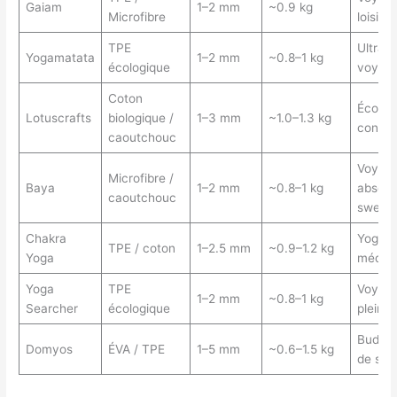
Gaiam
1–2 mm
~0.9 kg
Microfibre
loisirs
TPE
Ultra l
Yogamatata
1–2 mm
~0.8–1 kg
écologique
voyag
Coton
Éco-fri
Lotuscrafts
biologique /
1–3 mm
~1.0–1.3 kg
confor
caoutchouc
Voyage
Microfibre /
Baya
1–2 mm
~0.8–1 kg
absorp
caoutchouc
sweat
Chakra
Yoga d
TPE / coton
1–2.5 mm
~0.9–1.2 kg
Yoga
médita
Yoga
TPE
Voyage
1–2 mm
~0.8–1 kg
Searcher
écologique
plein ai
Budget,
Domyos
ÉVA / TPE
1–5 mm
~0.6–1.5 kg
de spo