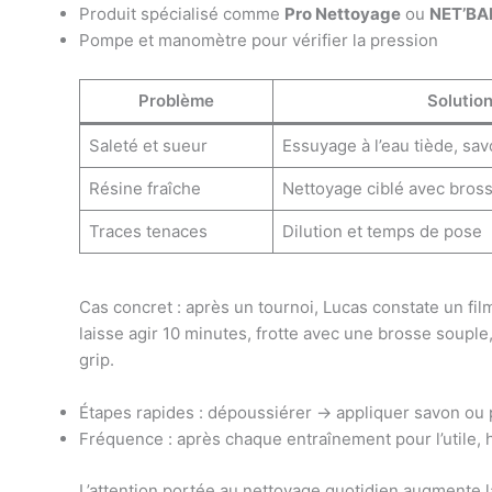
Produit spécialisé comme
Pro Nettoyage
ou
NET’BA
Pompe et manomètre pour vérifier la pression
Problème
Solution
Saleté et sueur
Essuyage à l’eau tiède, sa
Résine fraîche
Nettoyage ciblé avec bros
Traces tenaces
Dilution et temps de pose
Cas concret : après un tournoi, Lucas constate un film
laisse agir 10 minutes, frotte avec une brosse souple
grip.
Étapes rapides : dépoussiérer → appliquer savon ou pr
Fréquence : après chaque entraînement pour l’utile,
L’attention portée au nettoyage quotidien augmente la 