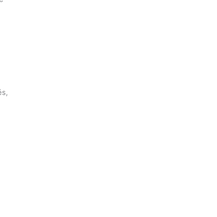
és,
s