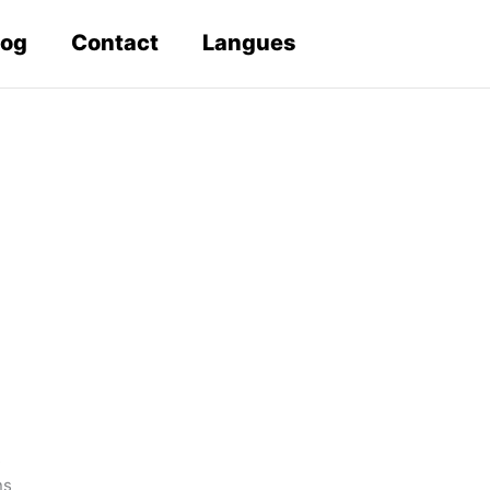
log
Contact
Langues
s
ns