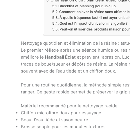
Organisation club : plan d’entretien, logi
Checklist et planning pour un club
Comment enlever la résine sans abîmer le 
À quelle fréquence faut-il nettoyer un bal
Quel est l’impact d’un ballon mal gonflé ?
Peut-on utiliser des produits maison pour 
Nettoyage quotidien et élimination de la résine : ast
Le premier réflexe après une séance humide ou résiné
améliore le
Handball Éclat
et prévient l’abrasion. L
traces de boue/sueur et dépôts de résine. La résine n
souvent avec de l’eau tiède et un chiffon doux.
Pour une routine quotidienne, la méthode simple reste
ranger. Ce geste rapide permet de préserver le grip et
Matériel recommandé pour le nettoyage rapide
Chiffon microfibre doux pour essuyage
Seau d’eau tiède et savon neutre
Brosse souple pour les modules texturés