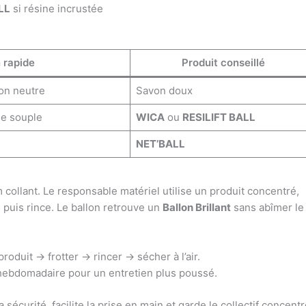
LL
si résine incrustée
 rapide
Produit conseillé
von neutre
Savon doux
se souple
WICA
ou
RESILIFT BALL
NET’BALL
 collant. Le responsable matériel utilise un produit concentré,
, puis rince. Le ballon retrouve un
Ballon Brillant
sans abîmer le
oduit → frotter → rincer → sécher à l’air.
 hebdomadaire pour un entretien plus poussé.
sécurité, facilite la prise en main et garde le collectif concent