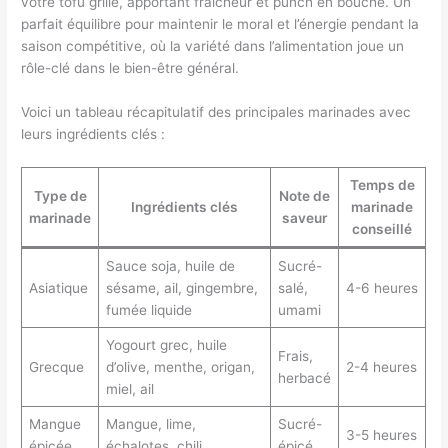
votre tofu grillé, apportant fraîcheur et punch en bouche. Un
parfait équilibre pour maintenir le moral et l’énergie pendant la
saison compétitive, où la variété dans l’alimentation joue un
rôle-clé dans le bien-être général.
Voici un tableau récapitulatif des principales marinades avec
leurs ingrédients clés :
Temps de
Type de
Note de
Ingrédients clés
marinade
marinade
saveur
conseillé
Sauce soja, huile de
Sucré-
Asiatique
sésame, ail, gingembre,
salé,
4-6 heures
fumée liquide
umami
Yogourt grec, huile
Frais,
Grecque
d’olive, menthe, origan,
2-4 heures
herbacé
miel, ail
Mangue
Mangue, lime,
Sucré-
3-5 heures
épicée
échalotes, chili
épicé