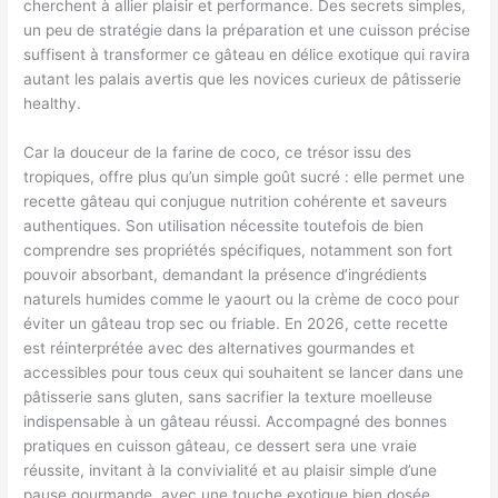
cherchent à allier plaisir et performance. Des secrets simples,
un peu de stratégie dans la préparation et une cuisson précise
suffisent à transformer ce gâteau en délice exotique qui ravira
autant les palais avertis que les novices curieux de pâtisserie
healthy.
Car la douceur de la farine de coco, ce trésor issu des
tropiques, offre plus qu’un simple goût sucré : elle permet une
recette gâteau qui conjugue nutrition cohérente et saveurs
authentiques. Son utilisation nécessite toutefois de bien
comprendre ses propriétés spécifiques, notamment son fort
pouvoir absorbant, demandant la présence d’ingrédients
naturels humides comme le yaourt ou la crème de coco pour
éviter un gâteau trop sec ou friable. En 2026, cette recette
est réinterprétée avec des alternatives gourmandes et
accessibles pour tous ceux qui souhaitent se lancer dans une
pâtisserie sans gluten, sans sacrifier la texture moelleuse
indispensable à un gâteau réussi. Accompagné des bonnes
pratiques en cuisson gâteau, ce dessert sera une vraie
réussite, invitant à la convivialité et au plaisir simple d’une
pause gourmande, avec une touche exotique bien dosée.