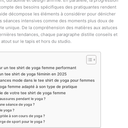
nt, durabilité et design affirmé. En parallèle, la progression
 compte des besoins spécifiques des pratiquantes rendent
 guide décompose les éléments à considérer pour dénicher
e des séances intensives comme des moments plus doux de
style unique. De la compréhension des matières aux astuces
ernières tendances, chaque paragraphe distille conseils et
atout sur le tapis et hors du studio.
pour un tee shirt de yoga femme performant
un tee shirt de yoga féminin en 2025
tendances mode dans le tee shirt de yoga pour femmes
e yoga femme adapté à son type de pratique
 vie de votre tee shirt de yoga femme
aussures pendant le yoga ?
une séance de yoga ?
le yoga ?
ptée à son cours de yoga ?
ge de sport pour le yoga ?