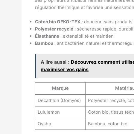
ses propriétés antibactériennes naturelles et 
régulation thermique et favorise une sensation
Coton bio OEKO-TEX
: douceur, sans produits
Polyester recyclé
: sécheresse rapide, durabili
Élasthanne
: extensibilité et maintien
Bambou
: antibactérien naturel et thermorégu
A lire aussi :
Découvrez comment utiliser
maximiser vos gains
Marque
Matéria
Decathlon (Domyos)
Polyester recyclé, co
Lululemon
Coton bio, tissus tec
Oysho
Bambou, coton bio