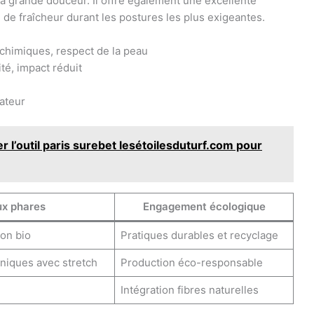
sa grande douceur. Il offre également une excellente
 de fraîcheur durant les postures les plus exigeantes.
 chimiques, respect de la peau
té, impact réduit
lateur
 l’outil paris surebet lesétoilesduturf.com pour
ux phares
Engagement écologique
ton bio
Pratiques durables et recyclage
hniques avec stretch
Production éco-responsable
Intégration fibres naturelles