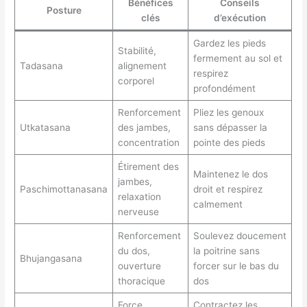
Bénéfices
Conseils
Posture
clés
d’exécution
Gardez les pieds
Stabilité,
fermement au sol et
Tadasana
alignement
respirez
corporel
profondément
Renforcement
Pliez les genoux
Utkatasana
des jambes,
sans dépasser la
concentration
pointe des pieds
Étirement des
Maintenez le dos
jambes,
Paschimottanasana
droit et respirez
relaxation
calmement
nerveuse
Renforcement
Soulevez doucement
du dos,
la poitrine sans
Bhujangasana
ouverture
forcer sur le bas du
thoracique
dos
Force,
Contractez les