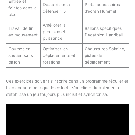
Entrée et
Déstabiliser la
Plots, accessoires
feintes dans le
défense 1-5
d’écran Hummel
bloc
Améliorer la
Travail de tir
Ballons spécifiques
précision et
en mouvement
Decathlon Handball
puissance
Courses en
Optimiser les
Chaussures Salming,
soutien sans
déplacements et
pistes de
ballon
rotations
déplacement
Ces exercices doivent s’inscrire dans un programme régulier et
bien encadré pour que le collectif s’améliore durablement et
s’établisse un jeu toujours plus incisif et synchronisé.