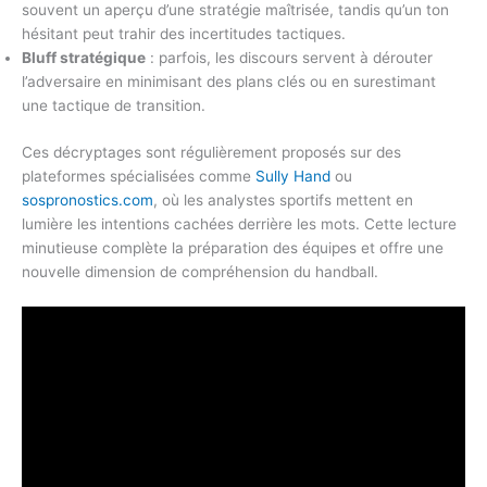
souvent un aperçu d’une stratégie maîtrisée, tandis qu’un ton
hésitant peut trahir des incertitudes tactiques.
Bluff stratégique
: parfois, les discours servent à dérouter
l’adversaire en minimisant des plans clés ou en surestimant
une tactique de transition.
Ces décryptages sont régulièrement proposés sur des
plateformes spécialisées comme
Sully Hand
ou
sospronostics.com
, où les analystes sportifs mettent en
lumière les intentions cachées derrière les mots. Cette lecture
minutieuse complète la préparation des équipes et offre une
nouvelle dimension de compréhension du handball.