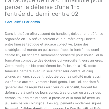
La tactique de match infaillible pour
percer la défense d’une 1-5 :
l’entrée du demi-centre 02
/
Actualité
/ Par
admin
Dans le théâtre effervescent du handball, déjouer une défense
organisée en 1-5 relève souvent d’un numéro d’équilibriste
entre finesse tactique et audace collective. L’une des
stratégies qui monte en puissance s’appelle l’entrée du demi-
centre 02, un schéma savamment orchestré pour bousculer la
formation compacte des équipes qui verrouillent leurs arrières.
Cette tactique cible précisément les failles de la 1-5, cette
fameuse barrière avec un seul défenseur central et cinq
alignés en ligne, souvent redoutée pour sa solidité mais aussi
vulnérable aux mouvements intelligents. L’art, ici, consiste à
générer des déséquilibres au cœur du dispositif, forçant les
défenseurs à sortir de leurs zones, à se croiser ou à subir des
écrans, tout en maintenant la pression et la mobilité avec un
jeu sans ballon chirurgical. Les équipements modernes signés
Hummel
,
Adidas Handball
ou encore
Le Coq Sportif
, utilisés