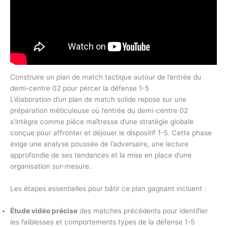
Construire un plan de match tactique autour de l’entrée du
demi-centre 02 pour percer la défense 1-5
L’élaboration d’un plan de match solide repose sur une
préparation méticuleuse où l’entrée du demi-centre 02
s’intègre comme pièce maîtresse d’une stratégie globale
conçue pour affronter et déjouer le dispositif 1-5. Cette phase
exige une analyse poussée de l’adversaire, une lecture
approfondie de ses tendances et la mise en place d’une
organisation sur-mesure.
Les étapes essentielles pour bâtir ce plan gagnant incluent :
Étude vidéo précise
des matches précédents pour identifier
les faiblesses et comportements types de la défense 1-5