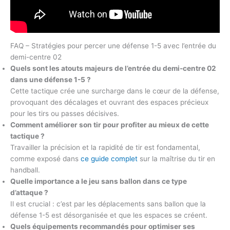
FAQ – Stratégies pour percer une défense 1-5 avec l’entrée du
demi-centre 02
Quels sont les atouts majeurs de l’entrée du demi-centre 02
dans une défense 1-5 ?
Cette tactique crée une surcharge dans le cœur de la défense,
provoquant des décalages et ouvrant des espaces précieux
pour les tirs ou passes décisives.
Comment améliorer son tir pour profiter au mieux de cette
tactique ?
Travailler la précision et la rapidité de tir est fondamental,
comme exposé dans
ce guide complet
sur la maîtrise du tir en
handball.
Quelle importance a le jeu sans ballon dans ce type
d’attaque ?
Il est crucial : c’est par les déplacements sans ballon que la
défense 1-5 est désorganisée et que les espaces se créent.
Quels équipements recommandés pour optimiser ses