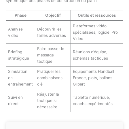
synthétique des phases de construction du plan :
Phase
Objectif
Outils et ressources
Plateformes vidéo
Analyse
Découvrir les
spécialisées, logiciel Pro
vidéo
failles adverses
Video
Faire passer le
Briefing
Réunions d’équipe,
message
stratégique
schémas tactiques
tactique
Simulation
Pratiquer les
Equipements Handball
en
combinaisons
France, plots, ballons
entraînement
clé
Gilbert
Réajuster la
Suivi en
Tablette numérique,
tactique si
direct
coachs expérimentés
nécessaire