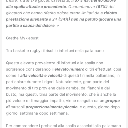
d’élite. Tra le 178 giocatrici testate,
Il 57% ha riferito dolore
alla spalla attuale o precedente
. Quarantanove
(67%)
dei
giocatori che hanno riferito dolore erano limitati da a
ridotta
prestazione allenante
e 24
(34%) non ha potuto giocare una
partita a causa del dolore
. »
Grethe Myklebust
Tra basket e rugby: il rischio infortuni nella pallamano
Questa elevata prevalenza di infortuni alla spalla non
sorprende considerando il
elevato numero
di tiri effettuati così
come il
alta velocità e velocità
di questi tiri nella pallamano, in
particolare durante i rigori. Naturalmente, gran parte del
movimento di tiro proviene dalle gambe, dai fianchi e dal
busto, ma quest’ultima parte del movimento, che è anche la
più veloce e di maggior impatto, viene eseguita da un
gruppo
di
muscoli
proporzionalmente piccolo
, e questo, giorno dopo
giorno, settimana dopo settimana.
Per comprendere i problemi alla spalla associati alla pallamano