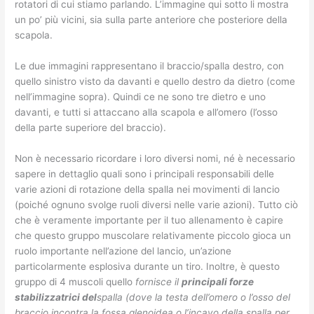
rotatori di cui stiamo parlando. L’immagine qui sotto li mostra
un po’ più vicini, sia sulla parte anteriore che posteriore della
scapola.
Le due immagini rappresentano il braccio/spalla destro, con
quello sinistro visto da davanti e quello destro da dietro (come
nell’immagine sopra). Quindi ce ne sono tre dietro e uno
davanti, e tutti si attaccano alla scapola e all’omero (l’osso
della parte superiore del braccio).
Non è necessario ricordare i loro diversi nomi, né è necessario
sapere in dettaglio quali sono i principali responsabili delle
varie azioni di rotazione della spalla nei movimenti di lancio
(poiché ognuno svolge ruoli diversi nelle varie azioni). Tutto ciò
che è veramente importante per il tuo allenamento è capire
che questo gruppo muscolare relativamente piccolo gioca un
ruolo importante nell’azione del lancio, un’azione
particolarmente esplosiva durante un tiro. Inoltre, è questo
gruppo di 4 muscoli quello
fornisce il
principali forze
stabilizzatrici del
spalla (dove la testa dell’omero o l’osso del
braccio incontra la fossa glenoidea o l’incavo della spalla per