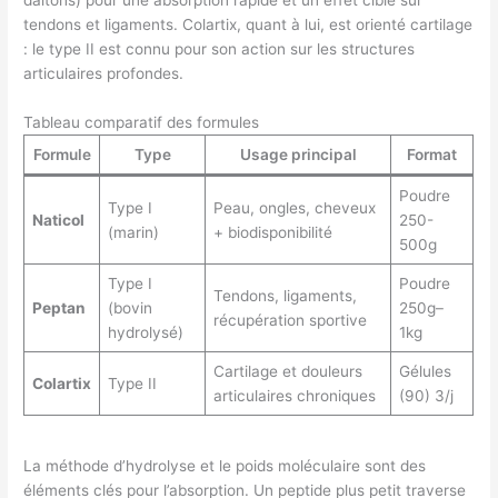
daltons) pour une absorption rapide et un effet ciblé sur
tendons et ligaments. Colartix, quant à lui, est orienté cartilage
: le type II est connu pour son action sur les structures
articulaires profondes.
Tableau comparatif des formules
Formule
Type
Usage principal
Format
Poudre
Type I
Peau, ongles, cheveux
Naticol
250-
(marin)
+ biodisponibilité
500g
Type I
Poudre
Tendons, ligaments,
Peptan
(bovin
250g–
récupération sportive
hydrolysé)
1kg
Cartilage et douleurs
Gélules
Colartix
Type II
articulaires chroniques
(90) 3/j
La méthode d’hydrolyse et le poids moléculaire sont des
éléments clés pour l’absorption. Un peptide plus petit traverse