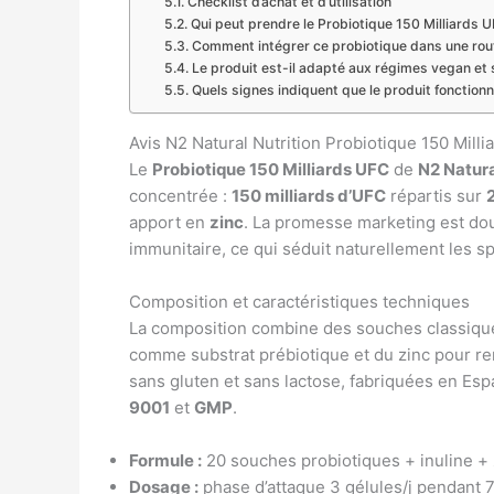
Checklist d’achat et d’utilisation
Qui peut prendre le Probiotique 150 Milliards U
Comment intégrer ce probiotique dans une rout
Le produit est-il adapté aux régimes vegan et 
Quels signes indiquent que le produit fonctionn
Avis N2 Natural Nutrition Probiotique 150 Mill
Le
Probiotique 150 Milliards UFC
de
N2 Natura
concentrée :
150 milliards d’UFC
répartis sur
apport en
zinc
. La promesse marketing est doub
immunitaire, ce qui séduit naturellement les sp
Composition et caractéristiques techniques
La composition combine des souches classiques 
comme substrat prébiotique et du zinc pour re
sans gluten et sans lactose, fabriquées en E
9001
et
GMP
.
Formule :
20 souches probiotiques + inuline + 
Dosage :
phase d’attaque 3 gélules/j pendant 7 j