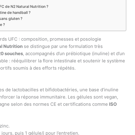
FC de N2 Natural Nutrition ?
ine de handball ?
sans gluten ?
e ?
iards UFC : composition, promesses et posologie
l Nutrition
se distingue par une formulation très
20 souches
, accompagnés d’un prébiotique (inuline) et d’un
le : rééquilibrer la flore intestinale et soutenir le système
ortifs soumis à des efforts répétés.
de lactobacilles et bifidobactéries, une base d’inuline
nforcer la réponse immunitaire. Les gélules sont vegan,
spagne selon des normes CE et certifications comme
ISO
zinc.
ours, puis 1 gélule/j pour l’entretien.