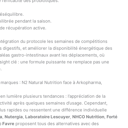
l’efficacité des probiotiques.
éséquilibre.
ilibrée pendant la saison.
de récupération active.
intégration du protocole les semaines de compétitions
 digestifs, et améliorer la disponibilité énergétique des
 aléas gastro-intestinaux avant les déplacements, où
insight clé : une formule puissante ne remplace pas une
.
s marques : N2 Natural Nutrition face à Arkopharma,
 en lumière plusieurs tendances : l’appréciation de la
éactivité après quelques semaines d’usage. Cependant,
plus rapides ou ressentent une différence individuelle
a
,
Nutergia
,
Laboratoire Lescuyer
,
NHCO Nutrition
,
Forté
c Favre
proposent tous des alternatives avec des