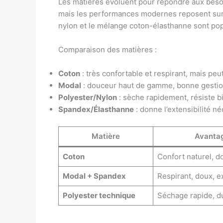
Les matières évoluent pour répondre aux besoi
mais les performances modernes reposent sur d
nylon et le mélange coton-élasthanne sont popul
Comparaison des matières :
Coton
: très confortable et respirant, mais peut
Modal
: douceur haut de gamme, bonne gestion
Polyester/Nylon
: sèche rapidement, résiste b
Spandex/Élasthanne
: donne l’extensibilité n
Matière
Avanta
Coton
Confort naturel, d
Modal + Spandex
Respirant, doux, e
Polyester technique
Séchage rapide, d