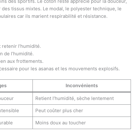
ns des sportifs. Le coton reste apprécié pour la douceur,
es tissus mixtes. Le modal, le polyester technique, le
aires car ils marient respirabilité et résistance.
 retenir l’humidité.
 de l’humidité.
ien aux frottements.
écessaire pour les asanas et les mouvements explosifs.
ges
Inconvénients
ouceur
Retient l’humidité, sèche lentement
xtensible
Peut coûter plus cher
urable
Moins doux au toucher