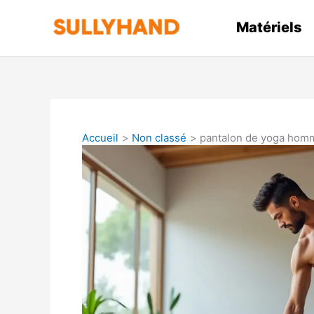
Aller
au
Matériels
contenu
Accueil
Non classé
pantalon de yoga homm