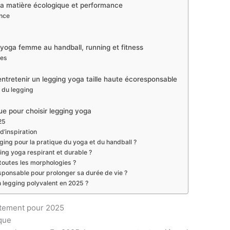
ga matière écologique et performance
ance
g yoga femme au handball, running et fitness
ses
: entretenir un legging yoga taille haute écoresponsable
 du legging
ue pour choisir legging yoga
25
d’inspiration
ging pour la pratique du yoga et du handball ?
ging yoga respirant et durable ?
à toutes les morphologies ?
ponsable pour prolonger sa durée de vie ?
n legging polyvalent en 2025 ?
ustement pour 2025
ique