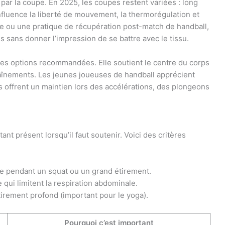
r la coupe. En 2025, les coupes restent variées : long
nfluence la liberté de mouvement, la thermorégulation et
ve ou une pratique de récupération post-match de handball,
 sans donner l’impression de se battre avec le tissu.
 les options recommandées. Elle soutient le centre du corps
haînements. Les jeunes joueuses de handball apprécient
ils offrent un maintien lors des accélérations, des plongeons
ant présent lorsqu’il faut soutenir. Voici des critères
re pendant un squat ou un grand étirement.
qui limitent la respiration abdominale.
irement profond (important pour le yoga).
Pourquoi c’est important