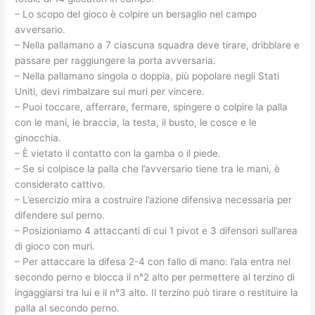
– Lo scopo del gioco è colpire un bersaglio nel campo
avversario.
– Nella pallamano a 7 ciascuna squadra deve tirare, dribblare e
passare per raggiungere la porta avversaria.
– Nella pallamano singola o doppia, più popolare negli Stati
Uniti, devi rimbalzare sui muri per vincere.
– Puoi toccare, afferrare, fermare, spingere o colpire la palla
con le mani, le braccia, la testa, il busto, le cosce e le
ginocchia.
– È vietato il contatto con la gamba o il piede.
– Se si colpisce la palla che l’avversario tiene tra le mani, è
considerato cattivo.
– L’esercizio mira a costruire l’azione difensiva necessaria per
difendere sul perno.
– Posizioniamo 4 attaccanti di cui 1 pivot e 3 difensori sull’area
di gioco con muri.
– Per attaccare la difesa 2-4 con fallo di mano: l’ala entra nel
secondo perno e blocca il n°2 alto per permettere al terzino di
ingaggiarsi tra lui e il n°3 alto. Il terzino può tirare o restituire la
palla al secondo perno.