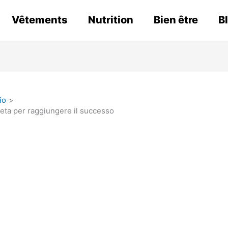
Vêtements
Nutrition
Bien être
B
io
leta per raggiungere il successo