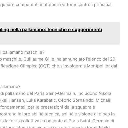
squadre competenti e ottenere vittorie contro i principali
bling nella pallamano: tecniche e suggerimenti
 di pallamano maschile?
o maschile, Guillaume Gille, ha annunciato l’elenco dei 20
ificazione Olimpica (OQT) che si svolgerà a Montpellier dal
 pallamano?
a di pallamano del Paris Saint-Germain. Includono Nikola
kkel Hansen, Luka Karabatic, Cédric Sorhaindo, Michaël
 fondamentali per le prestazioni della squadra e
rano la loro abilità tecnica, agilità e visione di gioco in
za la forza collettiva e consente al Paris Saint-Germain di
ei loro talenti individuali crea una squadra formidabile