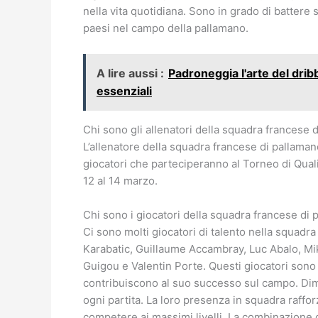
nella vita quotidiana. Sono in grado di battere 
paesi nel campo della pallamano.
A lire aussi :
Padroneggia l'arte del drib
essenziali
Chi sono gli allenatori della squadra francese
L’allenatore della squadra francese di pallaman
giocatori che parteciperanno al Torneo di Qual
12 al 14 marzo.
Chi sono i giocatori della squadra francese di
Ci sono molti giocatori di talento nella squadr
Karabatic, Guillaume Accambray, Luc Abalo, Mi
Guigou e Valentin Porte. Questi giocatori sono
contribuiscono al suo successo sul campo. Dimost
ogni partita. La loro presenza in squadra raffor
competere ai massimi livelli. La combinazione d