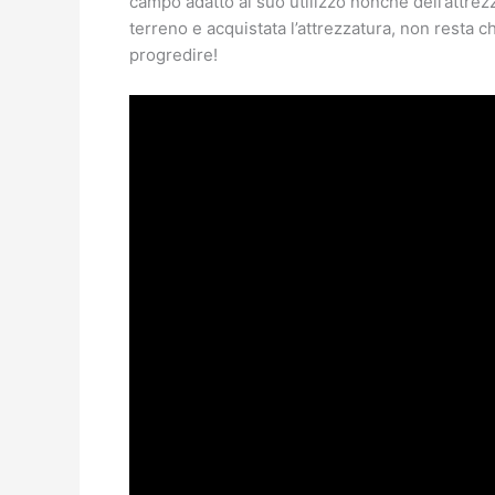
campo adatto al suo utilizzo nonché dell’attrezz
terreno e acquistata l’attrezzatura, non resta c
progredire!