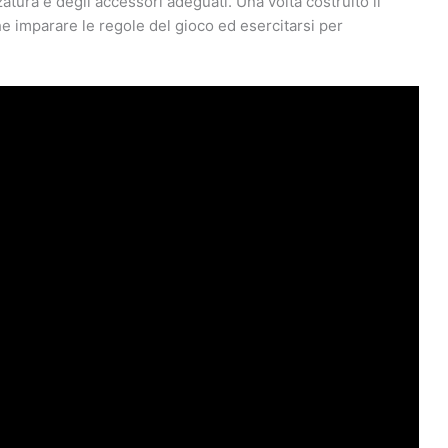
atura e degli accessori adeguati. Una volta costruito il
he imparare le regole del gioco ed esercitarsi per