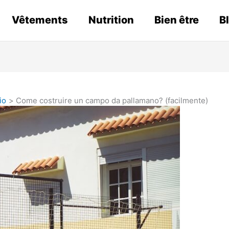
Vêtements
Nutrition
Bien être
B
io
Come costruire un campo da pallamano? (facilmente)