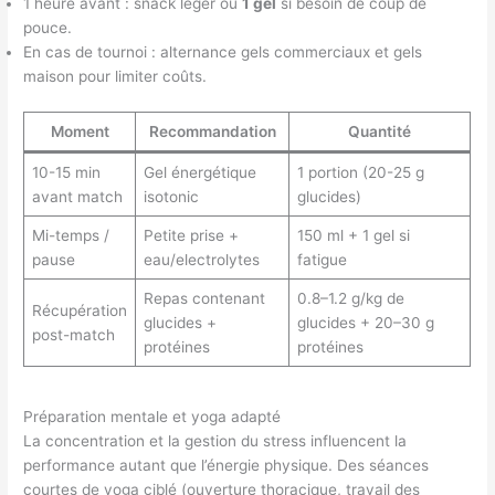
1 heure avant : snack léger ou
1 gel
si besoin de coup de
pouce.
En cas de tournoi : alternance gels commerciaux et gels
maison pour limiter coûts.
Moment
Recommandation
Quantité
10-15 min
Gel énergétique
1 portion (20-25 g
avant match
isotonic
glucides)
Mi-temps /
Petite prise +
150 ml + 1 gel si
pause
eau/electrolytes
fatigue
Repas contenant
0.8–1.2 g/kg de
Récupération
glucides +
glucides + 20–30 g
post-match
protéines
protéines
Préparation mentale et yoga adapté
La concentration et la gestion du stress influencent la
performance autant que l’énergie physique. Des séances
courtes de yoga ciblé (ouverture thoracique, travail des