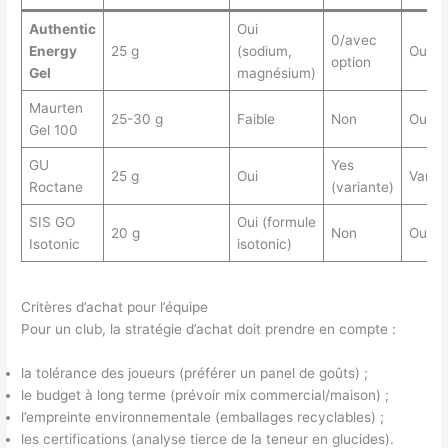
Authentic
Oui
0/avec
Energy
25 g
(sodium,
Oui
option
Gel
magnésium)
Maurten
25-30 g
Faible
Non
Oui
Gel 100
GU
Yes
25 g
Oui
Varie
Roctane
(variante)
SIS GO
Oui (formule
20 g
Non
Oui
Isotonic
isotonic)
Critères d’achat pour l’équipe
Pour un club, la stratégie d’achat doit prendre en compte :
la tolérance des joueurs (préférer un panel de goûts) ;
le budget à long terme (prévoir mix commercial/maison) ;
l’empreinte environnementale (emballages recyclables) ;
les certifications (analyse tierce de la teneur en glucides).