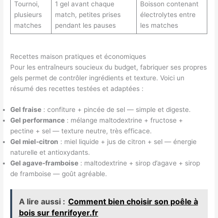
Tournoi,
1 gel avant chaque
Boisson contenant
plusieurs
match, petites prises
électrolytes entre
matches
pendant les pauses
les matches
Recettes maison pratiques et économiques
Pour les entraîneurs soucieux du budget, fabriquer ses propres
gels permet de contrôler ingrédients et texture. Voici un
résumé des recettes testées et adaptées :
Gel fraise
: confiture + pincée de sel — simple et digeste.
Gel performance
: mélange maltodextrine + fructose +
pectine + sel — texture neutre, très efficace.
Gel miel-citron
: miel liquide + jus de citron + sel — énergie
naturelle et antioxydants.
Gel agave-framboise
: maltodextrine + sirop d’agave + sirop
de framboise — goût agréable.
A lire aussi :
Comment bien choisir son poêle à
bois sur fenrifoyer.fr