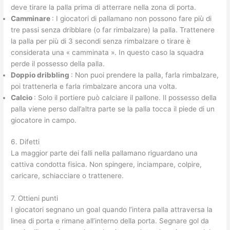
deve tirare la palla prima di atterrare nella zona di porta.
Camminare
: I giocatori di pallamano non possono fare più di
tre passi senza dribblare (o far rimbalzare) la palla. Trattenere
la palla per più di 3 secondi senza rimbalzare o tirare è
considerata una « camminata ». In questo caso la squadra
perde il possesso della palla.
Doppio dribbling
: Non puoi prendere la palla, farla rimbalzare,
poi trattenerla e farla rimbalzare ancora una volta.
Calcio
: Solo il portiere può calciare il pallone. Il possesso della
palla viene perso dall’altra parte se la palla tocca il piede di un
giocatore in campo.
6. Difetti
La maggior parte dei falli nella pallamano riguardano una
cattiva condotta fisica. Non spingere, inciampare, colpire,
caricare, schiacciare o trattenere.
7. Ottieni punti
I giocatori segnano un goal quando l’intera palla attraversa la
linea di porta e rimane all’interno della porta. Segnare gol da