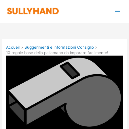
Aller
au
contenu
Accueil
Suggerimenti e informazioni Consiglio
10 regole base della pallamano da imparare facilmente!