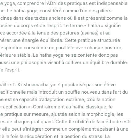
 de yoga, comprendre l’ADN des pratiques est indispensable
tion. Le hatha yoga, considéré comme l’un des piliers
acines dans des textes anciens où il est présenté comme la
sées du corps et de l’esprit. Le terme « hatha » signifie
tance accordée à la tenue des postures (asanas) et au
nérer une énergie équilibrée. Cette pratique structurée
 respiration consciente en parallèle avec chaque posture,
ntérieure stable. Le hatha yoga ne se contente donc pas
aussi une philosophie visant à cultiver un équilibre durable
 l’esprit.
 maître T. Krishnamacharya et popularisé par son élève
aditionnelle mais introduit un souffle nouveau dans l’art du
e est sa capacité d’adaptation extrême, d’où la notion
 « application ». Contrairement au hatha classique, le
ne pratique sur mesure, ajustée selon la morphologie, les
es de chaque pratiquant. Cette flexibilité de la méthode est
ar elle peut s’intégrer comme un complément apaisant à une
 à la fois la récupération et la gestion du stress. La