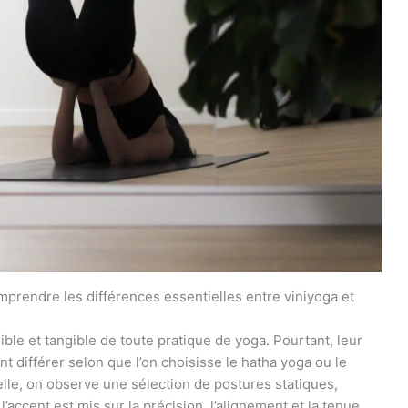
omprendre les différences essentielles entre viniyoga et
ible et tangible de toute pratique de yoga. Pourtant, leur
t différer selon que l’on choisisse le hatha yoga ou le
lle, on observe une sélection de postures statiques,
’accent est mis sur la précision, l’alignement et la tenue