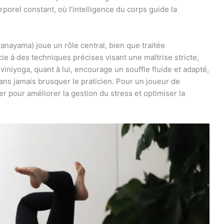
rporel constant, où l’intelligence du corps guide la
anayama) joue un rôle central, bien que traitée
ie à des techniques précises visant une maîtrise stricte,
 viniyoga, quant à lui, encourage un souffle fluide et adapté,
sans jamais brusquer le praticien. Pour un joueur de
ier pour améliorer la gestion du stress et optimiser la