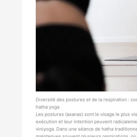
Diversité des postures et de la respiration : c
hatha yoga
Les postures (asanas) sont le visage le plus vis
exécution et leur intention peuvent radicalemen
viniyoga. Dans une séance de hatha traditionne
maintenues souvent plusieurs respirations, où l