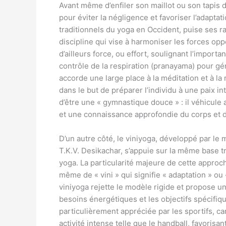
Avant même d’enfiler son maillot ou son tapis
pour éviter la négligence et favoriser l’adapta
traditionnels du yoga en Occident, puise ses r
discipline qui vise à harmoniser les forces oppo
d’ailleurs force, ou effort, soulignant l’impor
contrôle de la respiration (pranayama) pour gé
accorde une large place à la méditation et à la
dans le but de préparer l’individu à une paix i
d’être une « gymnastique douce » : il véhicule 
et une connaissance approfondie du corps et de
D’un autre côté, le viniyoga, développé par le
T.K.V. Desikachar, s’appuie sur la même base tr
yoga. La particularité majeure de cette approch
même de « vini » qui signifie « adaptation » ou
viniyoga rejette le modèle rigide et propose u
besoins énergétiques et les objectifs spécifiqu
particulièrement appréciée par les sportifs, c
activité intense telle que le handball, favorisant