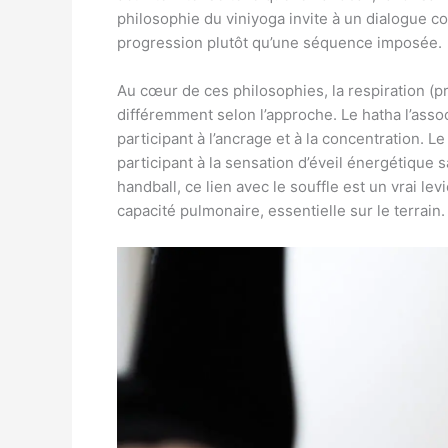
philosophie du viniyoga invite à un dialogue co
progression plutôt qu’une séquence imposée.
Au cœur de ces philosophies, la respiration (pr
différemment selon l’approche. Le hatha l’assoc
participant à l’ancrage et à la concentration. Le
participant à la sensation d’éveil énergétique 
handball, ce lien avec le souffle est un vrai lev
capacité pulmonaire, essentielle sur le terrain.