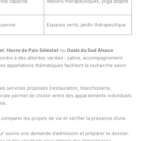
tite capacité
Ateliers thérapeutiques, yoga adapté
oyenne
Espaces verts, jardin thérapeutique
at
,
Havre de Paix Sélestat
ou
Oasis du Sud Alsace
ondre à des attentes variées : calme, accompagnement
es appellations thématiques facilitent la recherche selon
é des services proposés (restauration, blanchisserie,
 locale permet de choisir entre des appartements individuels
ie.
 comparer les projets de vie et vérifier la présence d’une
pour suivre une demande d’admission et préparer le dossier.
lles et des résidents pour obtenir des témoignages