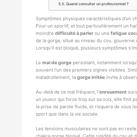
Quand consulter un professionnel ?
Symptômes physiques caractéristiques d’un ch
Pour un sportif, et tout particulièrement un ha
moindre
difficulté à parler
ou une
fatigue voc
de la gorge, situé au niveau du cou, gouverne 
Lorsqu’il est bloqué, plusieurs symptômes s’i
Le
mal de gorge
persistant, notamment lorsqu’i
souvent l’un des premiers signes visibles. Sim
maladroitement, la
gorge irritée
invite à obser
Au-delà de ce mal fréquent, l’
enrouement
surv
un joueur qui force trop sur sa voix, elle finit
la prise de parole fluide, et risquera de vous 
sport que dans la vie sociale.
Les tensions musculaires ne sont pas en reste
chakra gorge bloqué. Cette rigidité du cou et 