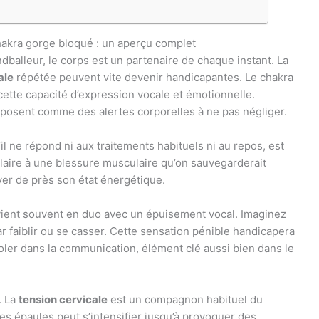
akra gorge bloqué : un aperçu complet
ndballeur, le corps est un partenaire de chaque instant. La
ale
répétée peuvent vite devenir handicapantes. Le chakra
cette capacité d’expression vocale et émotionnelle.
mposent comme des alertes corporelles à ne pas négliger.
l ne répond ni aux traitements habituels ni au repos, est
ilaire à une blessure musculaire qu’on sauvegarderait
ver de près son état énergétique.
ient souvent en duo avec un épuisement vocal. Imaginez
 par faiblir ou se casser. Cette sensation pénible handicapera
isoler dans la communication, élément clé aussi bien dans le
. La
tension cervicale
est un compagnon habituel du
des épaules peut s’intensifier jusqu’à provoquer des