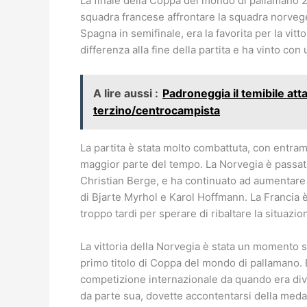
La finale della Coppa del mondo di pallamano 20
squadra francese affrontare la squadra norveges
Spagna in semifinale, era la favorita per la vittor
differenza alla fine della partita e ha vinto co
A lire aussi :
Padroneggia il temibile att
terzino/centrocampista
La partita è stata molto combattuta, con entram
maggior parte del tempo. La Norvegia è passata 
Christian Berge, e ha continuato ad aumentare 
di Bjarte Myrhol e Karol Hoffmann. La Francia è r
troppo tardi per sperare di ribaltare la situazio
La vittoria della Norvegia è stata un momento s
primo titolo di Coppa del mondo di pallamano. 
competizione internazionale da quando era div
da parte sua, dovette accontentarsi della meda