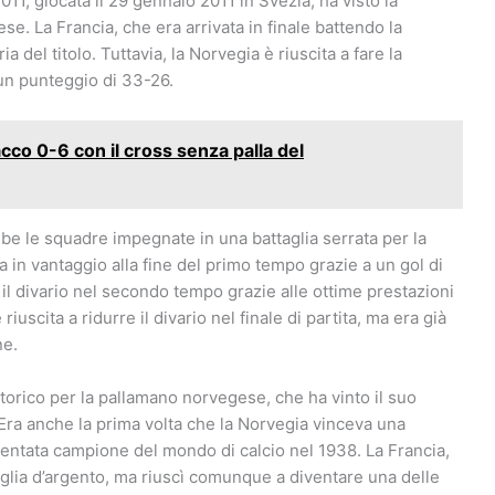
11, giocata il 29 gennaio 2011 in Svezia, ha visto la
e. La Francia, che era arrivata in finale battendo la
ia del titolo. Tuttavia, la Norvegia è riuscita a fare la
n un punteggio di 33-26.
acco 0-6 con il cross senza palla del
be le squadre impegnate in una battaglia serrata per la
in vantaggio alla fine del primo tempo grazie a un gol di
il divario nel secondo tempo grazie alle ottime prestazioni
iuscita a ridurre il divario nel finale di partita, ma era già
ne.
torico per la pallamano norvegese, che ha vinto il suo
Era anche la prima volta che la Norvegia vinceva una
entata campione del mondo di calcio nel 1938. La Francia,
glia d’argento, ma riuscì comunque a diventare una delle