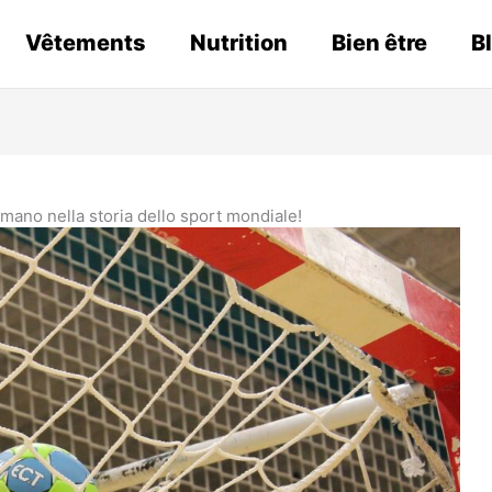
Vêtements
Nutrition
Bien être
B
lamano nella storia dello sport mondiale!