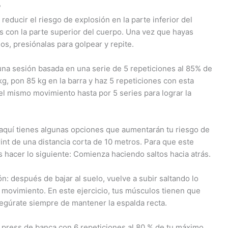
?
educir el riesgo de explosión en la parte inferior del
tos con la parte superior del cuerpo. Una vez que hayas
s, presiónalas para golpear y repite.
una sesión basada en una serie de 5 repeticiones al 85% de
g, pon 85 kg en la barra y haz 5 repeticiones con esta
el mismo movimiento hasta por 5 series para lograr la
, aquí tienes algunas opciones que aumentarán tu riesgo de
rint de una distancia corta de 10 metros. Para que este
 hacer lo siguiente: Comienza haciendo saltos hacia atrás.
ón: después de bajar al suelo, vuelve a subir saltando lo
 movimiento. En este ejercicio, tus músculos tienen que
segúrate siempre de mantener la espalda recta.
press de banca con 6 repeticiones al 80 % de tu máximo,