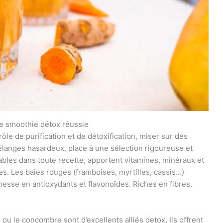
de smoothie détox réussie
le de purification et de détoxification, miser sur des
mélanges hasardeux, place à une sélection rigoureuse et
nables dans toute recette, apportent vitamines, minéraux et
les. Les baies rouges (framboises, myrtilles, cassis…)
esse en antioxydants et flavonoïdes. Riches en fibres,
u le concombre sont d’excellents alliés detox. Ils offrent