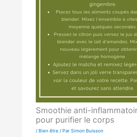
Smoothie anti-inflammatoire
pour purifier le corps
/
Bien être
/ Par
Simon Buisson