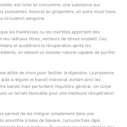
ntestée, est riche en curcumine, une substance aux
res puissantes. Associé au gingembre, un autre must-have,
 la circulation sanguine.
s que les framboises ou les myrtilles apportent des
t les radicaux libres, vecteurs de stress oxydatif. Ces
itaire et accélèrent la récupération après les
édients, on obtient un booster naturel capable de purifier
e alliée de choix pour faciliter la digestion. La présence
ide à réguler le transit intestinal, évitant ainsi les
re banals mais perturbent l’équilibre général. Un corps
aussi un terrain favorable pour une meilleure récupération
hies permet de les intégrer simplement dans une
 Un smoothie à base de banane, curcuma frais râpé,