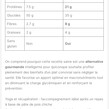
Protéines
7.5 g
21 g
Glucides
50 g
35 g
Fibres
2.7 g
8 g
Graisses
2 g
4 g
Sans
Non
Oui
gluten
On comprend pourquoi cette recette saine est une
alternative
gourmande
intelligente pour quiconque souhaite profiter
pleinement des bienfaits d’un plat convivial sans négliger la
santé. Elle favorise un apport optimal en macronutriments tout
en diminuant la charge glycémiquen et en renforçant la
prévention.
Yoga et récupération : l’accompagnement idéal après un repas
à base de pâte de pois chiche