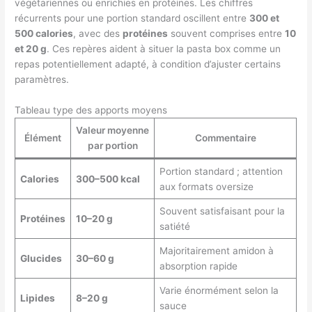
végétariennes ou enrichies en protéines. Les chiffres
récurrents pour une portion standard oscillent entre
300 et
500 calories
, avec des
protéines
souvent comprises entre
10
et 20 g
. Ces repères aident à situer la pasta box comme un
repas potentiellement adapté, à condition d’ajuster certains
paramètres.
Tableau type des apports moyens
Valeur moyenne
Élément
Commentaire
par portion
Portion standard ; attention
Calories
300–500 kcal
aux formats oversize
Souvent satisfaisant pour la
Protéines
10–20 g
satiété
Majoritairement amidon à
Glucides
30–60 g
absorption rapide
Varie énormément selon la
Lipides
8–20 g
sauce