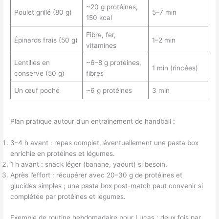
~20 g protéines,
Poulet grillé (80 g)
5–7 min
150 kcal
Fibre, fer,
Épinards frais (50 g)
1–2 min
vitamines
Lentilles en
~6–8 g protéines,
1 min (rincées)
conserve (50 g)
fibres
Un œuf poché
~6 g protéines
3 min
Plan pratique autour d’un entraînement de handball :
3–4 h avant : repas complet, éventuellement une pasta box
enrichie en protéines et légumes.
1 h avant : snack léger (banane, yaourt) si besoin.
Après l’effort : récupérer avec 20–30 g de protéines et
glucides simples ; une pasta box post-match peut convenir si
complétée par protéines et légumes.
Exemple de routine hebdomadaire pour Lucas : deux fois par