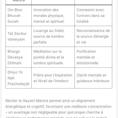
Mantra
Om Bhur
Invocation des
Connexion avec
Bhuvah
mondes physique,
l’univers dans sa
Suvah
mental et spirituel
totalité
Louange au Soleil,
Reconnaissance de
Tat Savitur
source de lumière
la source d’énergie
Varenyam
parfaite
et vie
Bhargo
Méditation sur la
Purification
Devasya
pureté divine et la
mentale et
Dhīmahi
lumière spirituelle
émotionnelle
Dhiyo Yo
Prière pour l’inspiration
Clarté mentale et
Nah
et l’éveil de l’intellect
guidance intérieure
Prachodayāt
Réciter le Gayatri Mantra permet ainsi un alignement
énergétique et cognitif, favorisant une meilleure concentration
– un avantage non négligeable pour quiconque cherche à
améliorer sa performance mentale, que ce soit sur le terrain