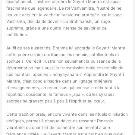
exceptionnel. L’histoire derrière le Gayatri Mantra est aussi
fascinante que légendaire. Le roi Vishvamitra, frustré de ne
pouvoir acquérir la vache miraculeuse protégée par le sage
Vashishta, décida de devenir un Brahmarishi, un sage
suprême, grâce à une quête intense de savoir et de
méditation.
Au fil de ses austérités, Brahma lui accorda le Gayatri Mantra,
cette prière solaire qui illumine les chemins intellectuels et
spirituels. Ce récit illustre non seulement la puissance de la
détermination mais aussi la transmission orale essentielle de
ces mantras, appelée « adhyayanam ». Apprendre le Gayatri
Mantra, c’est donc s’inscrire dans un lignage millénaire
d’enseignements, un processus qui pousse le débutant à la
répétition obsédante, le fameux « japa », où les syllabes
sacrées se gravent peu à peu à l’esprit et au cœur.
Cette tradition orale, encore vivante dans les rituels d’initiation
védiques, permet à chaque devot de ressentir l’énergie
vibratoire du chant et de connecter son mental à une
fréquence ciblée. Le Gayatri Mantra est ainsi bien plus qu’un